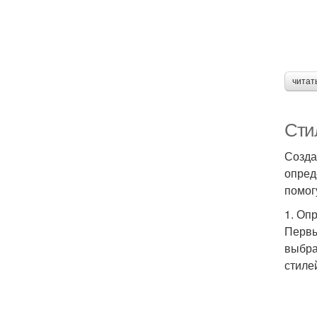
читат
Сти
Созда
опред
помог
1. Оп
Первы
выбра
стиле