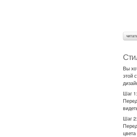
читат
Сти
Вы хо
этой 
дизай
Шаг 1
Перед
видет
Шаг 2
Перед
цвета