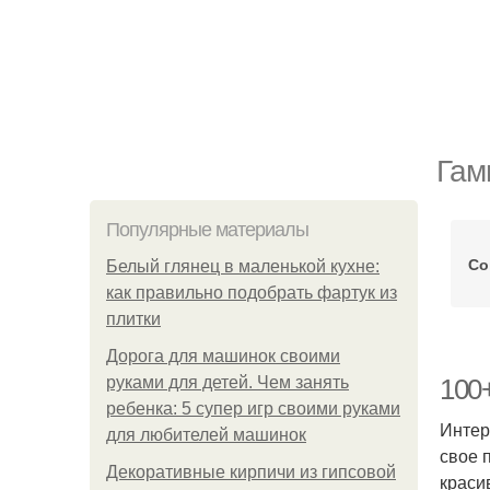
Гам
Популярные материалы
Со
Белый глянец в маленькой кухне:
как правильно подобрать фартук из
плитки
Дорога для машинок своими
руками для детей. Чем занять
100+
ребенка: 5 супер игр своими руками
Интер
для любителей машинок
свое 
Декоративные кирпичи из гипсовой
краси