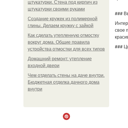
штукатурки. Стена под кирпич из
штукатурки своими руками
### В
Создание кружек из полимерной
Интер
глины. Делаем кружку с зайкой
свое 
Как сделать утепленную отмостку
краси
вокруг дома. Общие правила
### Ц
устройства отмостки для всех типов
Домашний ремонт: утепление
входной двери
Чем отделать стены на даче внутри.
Бюджетная отделка дачного дома
внутри