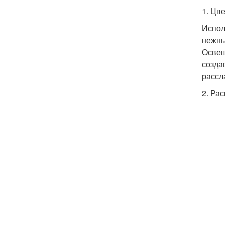
1. Цв
Испол
нежны
Освещ
созда
рассл
2. Ра