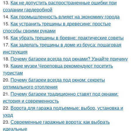
13.
Как не допустить распространенные ошибки при
создании гардеробной
14.
Как промышленность влияет на экономику города
15.
Как устранить трещины в древесине: простые
способы своими руками
16.
Как убрать трещины в бревне: практические советы
17.
Как заделать трещины в доме из бруса: пошаговая
инструкция
18.
Почему батареи всегда под окнами? Узнайте причину
19.
Какие музеи Череповца рекомендуют посетить
туристам
20.
Почему батареи всегда под окном: секреты
оптимального отопления
21.
Почему батареи традиционно ставят под окнами:
история и современность
22.
Ворота для гаража подъемные: выбор, установка и
уход
23.
Современные гаражные ворота: как выбрать
идеальные