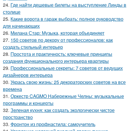
24.
Где найти дешевые билеты на выступление Линды в
столице
25.
Какие ворота в гараж выбрать: полное руководство
для начинающих
26.
Милана Стар: Музыка, которая объединяет
27.
150 советов по декору от профессионалов: как
создать стильный интерьер
28.
Простота и практичность: ключевые принципы
создания функционального интерьера квартиры
29.
Профессиональные секреты: 7 советов от ведущих
дизайнеров интерьера
30.
Укрась свою жизнь: 25 декораторских советов на все
времена
31.
Оркестр CAGMO Набережные Челны: музыкальные
программы и концерты
32.
Зеленая кухня: как создать экологически чистое
пространство
33.
Фронтон из профнастила: самоучитель