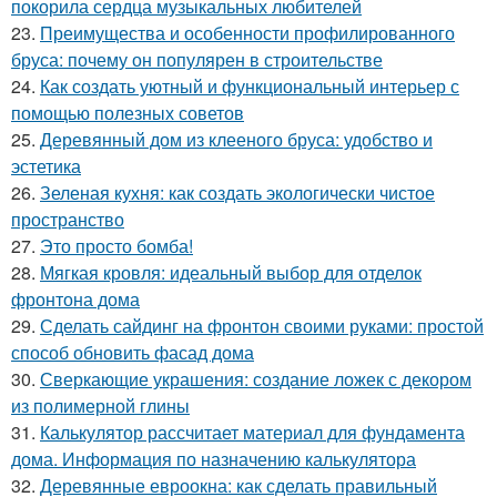
покорила сердца музыкальных любителей
23.
Преимущества и особенности профилированного
бруса: почему он популярен в строительстве
24.
Как создать уютный и функциональный интерьер с
помощью полезных советов
25.
Деревянный дом из клееного бруса: удобство и
эстетика
26.
Зеленая кухня: как создать экологически чистое
пространство
27.
Это просто бомба!
28.
Мягкая кровля: идеальный выбор для отделок
фронтона дома
29.
Сделать сайдинг на фронтон своими руками: простой
способ обновить фасад дома
30.
Сверкающие украшения: создание ложек с декором
из полимерной глины
31.
Калькулятор рассчитает материал для фундамента
дома. Информация по назначению калькулятора
32.
Деревянные евроокна: как сделать правильный