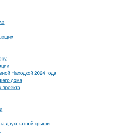
ва
нающих
я
ору
ации
вной Находкой 2024 года!
шего дома
о проекта
и
на двухскатной крыши
а