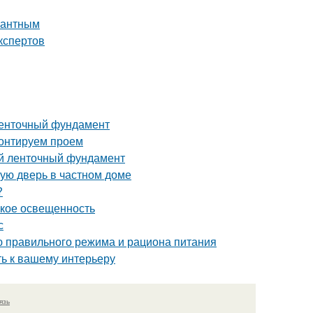
егантным
кспертов
ленточный фундамент
монтируем проем
й ленточный фундамент
ную дверь в частном доме
?
такое освещенность
с
ю правильного режима и рациона питания
ть к вашему интерьеру
язь