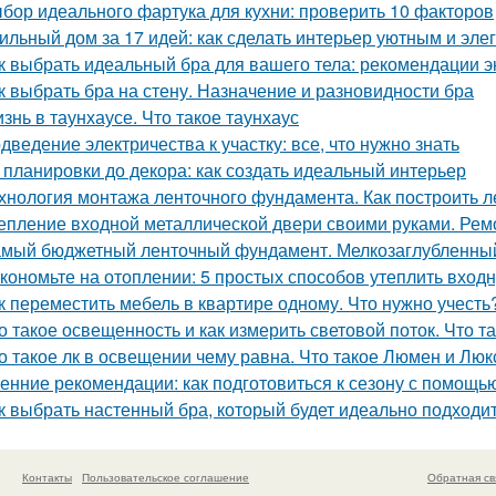
бор идеального фартука для кухни: проверить 10 факторов
ильный дом за 17 идей: как сделать интерьер уютным и эл
к выбрать идеальный бра для вашего тела: рекомендации э
к выбрать бра на стену. Назначение и разновидности бра
знь в таунхаусе. Что такое таунхаус
дведение электричества к участку: все, что нужно знать
 планировки до декора: как создать идеальный интерьер
хнология монтажа ленточного фундамента. Как построить 
епление входной металлической двери своими руками. Ре
мый бюджетный ленточный фундамент. Мелкозаглубленны
кономьте на отоплении: 5 простых способов утеплить вход
к переместить мебель в квартире одному. Что нужно учесть
о такое освещенность и как измерить световой поток. Что 
о такое лк в освещении чему равна. Что такое Люмен и Люк
енние рекомендации: как подготовиться к сезону с помощь
к выбрать настенный бра, который будет идеально подходи
Контакты
Пользовательское соглашение
Обратная св