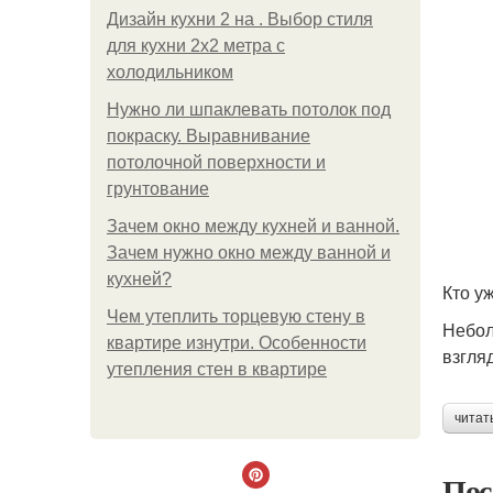
Дизайн кухни 2 на . Выбор стиля
для кухни 2х2 метра с
холодильником
Нужно ли шпаклевать потолок под
покраску. Выравнивание
потолочной поверхности и
грунтование
Зачем окно между кухней и ванной.
Зачем нужно окно между ванной и
кухней?
Кто у
Чем утеплить торцевую стену в
Небол
квартире изнутри. Особенности
взгля
утепления стен в квартире
читат
Пос