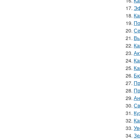
16.
Ка
17.
Эф
18.
Ка
19.
По
20.
Се
21.
Вы
22.
Ка
23.
Ак
24.
Ка
25.
Ка
26.
Бю
27.
Пр
28.
Пр
29.
Ан
30.
Св
31.
Ку
32.
Ка
33.
Ув
34.
Зе