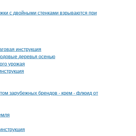
ужки с двойными стенками взрываются при
аговая инструкция
лодовые деревья осенью
того урожая
инструкция
м зарубежных брендов - крем - флюид от
емля
инструкция