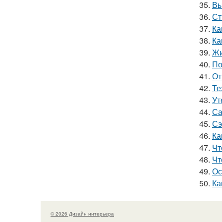
35.
Вы
36.
Ст
37.
Ка
38.
Ка
39.
Жи
40.
По
41.
От
42.
Те
43.
Ут
44.
Са
45.
Сэ
46.
Ка
47.
Чт
48.
Чт
49.
Ос
50.
Ка
© 2026 Дизайн интерьера