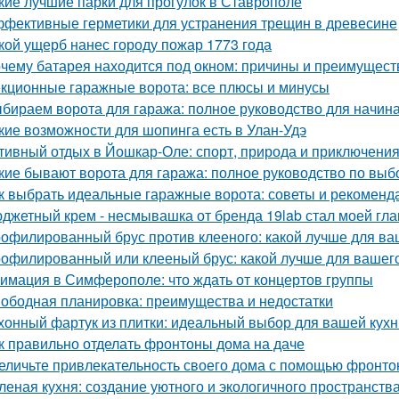
кие лучшие парки для прогулок в Ставрополе
фективные герметики для устранения трещин в древесине
кой ущерб нанес городу пожар 1773 года
чему батарея находится под окном: причины и преимущест
кционные гаражные ворота: все плюсы и минусы
бираем ворота для гаража: полное руководство для начи
кие возможности для шопинга есть в Улан-Удэ
тивный отдых в Йошкар-Оле: спорт, природа и приключени
кие бывают ворота для гаража: полное руководство по выб
к выбрать идеальные гаражные ворота: советы и рекоменд
джетный крем - несмывашка от бренда 19lab стал моей гла
офилированный брус против клееного: какой лучше для ва
офилированный или клееный брус: какой лучше для вашег
имация в Симферополе: что ждать от концертов группы
ободная планировка: преимущества и недостатки
хонный фартук из плитки: идеальный выбор для вашей кухн
к правильно отделать фронтоны дома на даче
еличьте привлекательность своего дома с помощью фронто
леная кухня: создание уютного и экологичного пространств