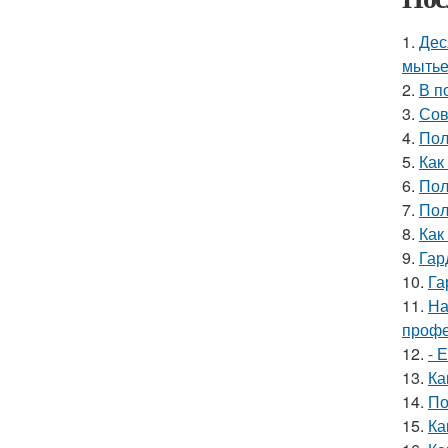
1.
Дес
мытье
2.
В п
3.
Сов
4.
Пол
5.
Как
6.
Пол
7.
Пол
8.
Как
9.
Гар
10.
Га
11.
На
профе
12.
- 
13.
Ка
14.
По
15.
Ка