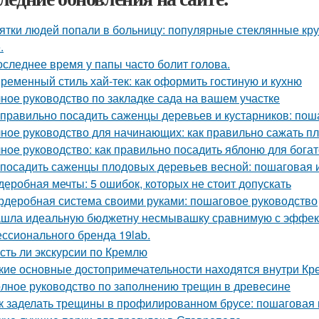
ятки людей попали в больницу: популярные стеклянные кр
.
оследнее время у папы часто болит голова.
ременный стиль хай-тек: как оформить гостиную и кухню
ное руководство по закладке сада на вашем участке
 правильно посадить саженцы деревьев и кустарников: пош
ное руководство для начинающих: как правильно сажать п
ное руководство: как правильно посадить яблоню для бога
 посадить саженцы плодовых деревьев весной: пошаговая 
деробная мечты: 5 ошибок, которых не стоит допускать
рдеробная система своими руками: пошаговое руководство
шла идеальную бюджетну несмывашку сравнимую с эффекто
ссионального бренда 19lab.
Есть ли экскурсии по Кремлю
кие основные достопримечательности находятся внутри Кр
лное руководство по заполнению трещин в древесине
к заделать трещины в профилированном брусе: пошаговая 