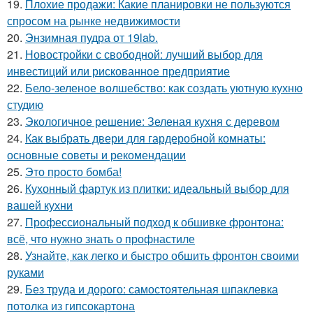
19.
Плохие продажи: Какие планировки не пользуются
спросом на рынке недвижимости
20.
Энзимная пудра от 19lab.
21.
Новостройки с свободной: лучший выбор для
инвестиций или рискованное предприятие
22.
Бело-зеленое волшебство: как создать уютную кухню
студию
23.
Экологичное решение: Зеленая кухня с деревом
24.
Как выбрать двери для гардеробной комнаты:
основные советы и рекомендации
25.
Это просто бомба!
26.
Кухонный фартук из плитки: идеальный выбор для
вашей кухни
27.
Профессиональный подход к обшивке фронтона:
всё, что нужно знать о профнастиле
28.
Узнайте, как легко и быстро обшить фронтон своими
руками
29.
Без труда и дорого: самостоятельная шпаклевка
потолка из гипсокартона