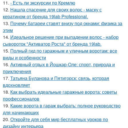
11.
- Есть ли экскурсии по Кремлю
12.
Нашла спасение для своих волос - маску с
кератином от бренда 19lab Professional.
13.
Почему батареи ставят внизу под окнами: физика за
этим
14.
Идеальное решение при выпадении волос - набор
сывороток "Активатор Роста" от бренда 19lab.
15.
Полный гид по гаражным и уличным воротам: все
виды и особенности
16.
Активный отдых в Йошкар-Оле: спорт, природа и
приключения
17.
Татьяна Буланова и Пятигорск: связь, которая
вдохновляет
18.
Как выбрать идеальные гаражные ворота: советы
профессионалов
19.
Какие ворота в гараж выбрать: полное руководство
для начинающих
20.
Откройте для себя мир бесплатных уроков по
дизайну интерьера