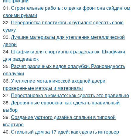
инструкции
31.
Строительные работы: отделка фронтона сайдингом
своими руками
32.
Переработка пластиковых бутылок: сделать свою
сумку
33.
Лучшие материалы для утепления металлической
двери
34.
Шкафчики для спортивных раздевалок. Шкафчики
для раздевалок
35.
Расчет различных видов опалубки. Разновидность
опалубки
36.
Утепление металлической входной двери:
проверенные методы и материалы
37.
Перестановка в комнате: как сделать это правильно
38.
Деревянные евроокна: как сделать правильный
выбор
39.
Создание уютного дизайна спальни в типовой
квартире
40.
Стильный дом за 17 идей: как сделать интерьер