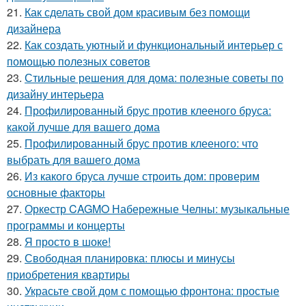
21.
Как сделать свой дом красивым без помощи
дизайнера
22.
Как создать уютный и функциональный интерьер с
помощью полезных советов
23.
Стильные решения для дома: полезные советы по
дизайну интерьера
24.
Профилированный брус против клееного бруса:
какой лучше для вашего дома
25.
Профилированный брус против клееного: что
выбрать для вашего дома
26.
Из какого бруса лучше строить дом: проверим
основные факторы
27.
Оркестр CAGMO Набережные Челны: музыкальные
программы и концерты
28.
Я просто в шоке!
29.
Свободная планировка: плюсы и минусы
приобретения квартиры
30.
Украсьте свой дом с помощью фронтона: простые