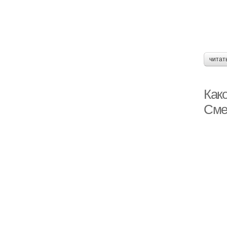
читат
Как
Сме