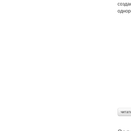
созда
однор
читат