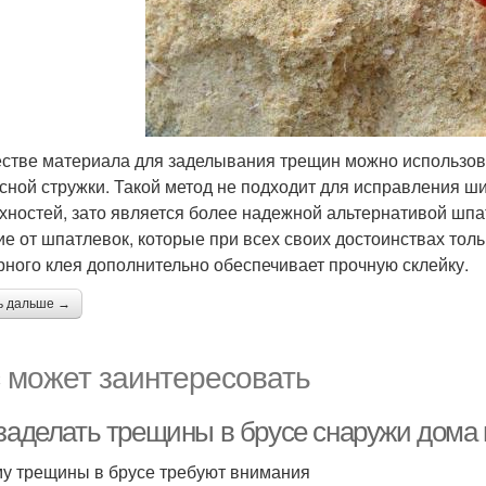
естве материала для заделывания трещин можно использова
сной стружки. Такой метод не подходит для исправления ш
хностей, зато является более надежной альтернативой шпа
ие от шпатлевок, которые при всех своих достоинствах толь
рного клея дополнительно обеспечивает прочную склейку.
ь дальше →
 может заинтересовать
 заделать трещины в брусе снаружи дома
у трещины в брусе требуют внимания