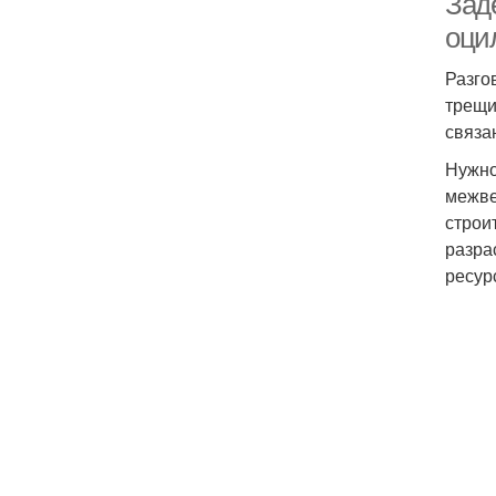
Зад
оци
Разго
трещи
связа
Нужно
межве
строи
разра
ресур