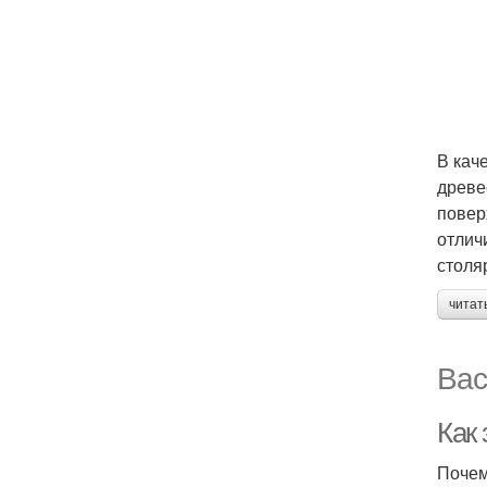
В кач
древе
повер
отлич
столя
читат
Вас
Как
Почем