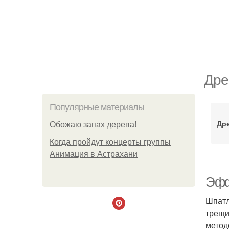
Дре
Популярные материалы
Др
Обожaю зaпах деpева!
Когда пройдут концерты группы
Анимация в Астрахани
Эфф
Шпатл
трещи
метод