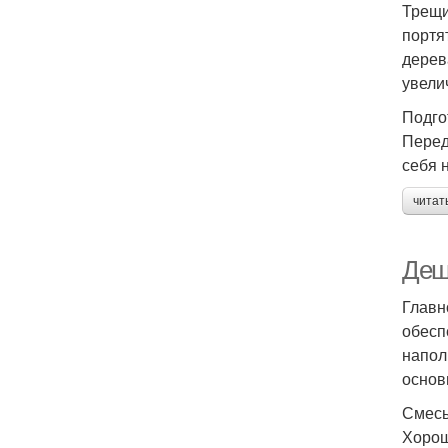
Трещи
портя
дерев
увели
Подго
Перед
себя 
читат
Деш
Главн
обесп
напол
основ
Смесь
Хорош