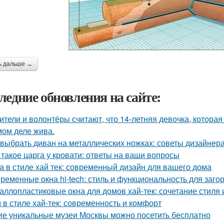
ь дальше →
ледние обновления на сайте:
ители и волонтёры считают, что 14-летняя девочка, которая
мом деле жива.
 выбрать диван на металлических ножках: советы дизайнер
 такое царга у кровати: ответы на ваши вопросы
а в стиле хай тек: современный дизайн для вашего дома
ременные окна hi-tech: стиль и функциональность для заго
аллопластиковые окна для домов хай-тек: сочетание стиля
 в стиле хай-тек: современность и комфорт
ие уникальные музеи Москвы можно посетить бесплатно