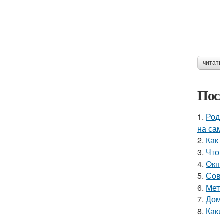
читат
Пос
1.
Род
на са
2.
Как
3.
Что
4.
Окн
5.
Сов
6.
Мет
7.
Дом
8.
Как