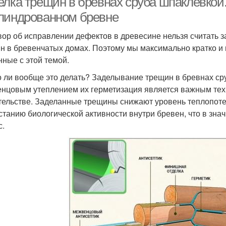
елка трещин в бревнах сруба шпаклевкой.
линдрованном бревне
вор об исправлении дефектов в древесине нельзя считать
н в бревенчатых домах. Поэтому мы максимально кратко и
нные с этой темой.
 ли вообще это делать? Заделывание трещин в бревнах сру
нцовым утеплением их герметизация является важным тех
тельстве. Заделанные трещины снижают уровень теплопотер
станию биологической активности внутри бревен, что в зн
с.