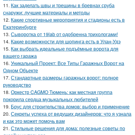
11.
Как заделать швы и трещины в бревнах сруба
снаружи: лучшие материалы и методы
12.
Какие спортивные мероприятия и стадионы есть в
Екатеринбурге
13.
Сыворотка от 19lab от одобренна трихологами!
14.
Какие возможности для шопинга есть в Улан-Удэ
15.
Как выбрать идеальные подъёмные ворота для
вашего гаража
16.
Уникальный Проект: Все Типы Гаражных Ворот на
Одном Объекте
17.
Стандартные размеры гаражных ворот: полное
руководство
18.
Оркестр CAGMO Тюмень: как местная группа
покорила сердца музыкальных любителей
19.
Брус для строительства домов: выбор и применение
20.
Секреты успеха от ведущих дизайнеров: что я узнала
и как это может помочь вам
21.
Стильные решения для дома: полезные советы по