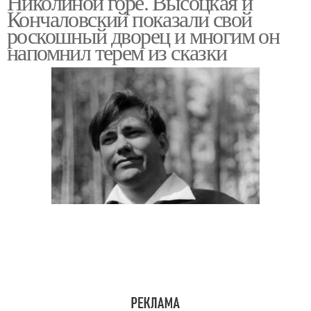
Николиной горе. Высоцкая и
Кончаловский показали свой
роскошный дворец и многим он
напомнил терем из сказки
Дом с русской печью
Печи в доме
Комната в доме