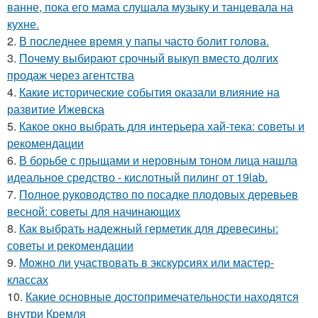
ванне, пока его мама слушала музыку и танцевала на
кухне.
2.
В последнее время у папы часто болит голова.
3.
Почему выбирают срочный выкуп вместо долгих
продаж через агентства
4.
Какие исторические события оказали влияние на
развитие Ижевска
5.
Какое окно выбрать для интерьера хай-тека: советы и
рекомендации
6.
В борьбе с прыщами и неровным тоном лица нашла
идеальное средство - кислотный пилинг от 19lab.
7.
Полное руководство по посадке плодовых деревьев
весной: советы для начинающих
8.
Как выбрать надежный герметик для древесины:
советы и рекомендации
9.
Можно ли участвовать в экскурсиях или мастер-
классах
10.
Какие основные достопримечательности находятся
внутри Кремля