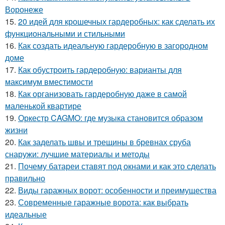
Воронеже
15.
20 идей для крошечных гардеробных: как сделать их
функциональными и стильными
16.
Как создать идеальную гардеробную в загородном
доме
17.
Как обустроить гардеробную: варианты для
максимум вместимости
18.
Как организовать гардеробную даже в самой
маленькой квартире
19.
Оркестр CAGMO: где музыка становится образом
жизни
20.
Как заделать швы и трещины в бревнах сруба
снаружи: лучшие материалы и методы
21.
Почему батареи ставят под окнами и как это сделать
правильно
22.
Виды гаражных ворот: особенности и преимущества
23.
Современные гаражные ворота: как выбрать
идеальные