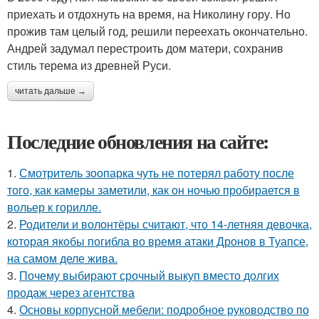
приехать и отдохнуть на время, на Николину гору. Но
прожив там целый год, решили переехать окончательно.
Андрей задумал перестроить дом матери, сохранив
стиль терема из древней Руси.
читать дальше →
Последние обновления на сайте:
1.
Смотритель зоопарка чуть не потерял работу после
того, как камеры заметили, как он ночью пробирается в
вольер к горилле.
2.
Родители и волонтёры считают, что 14-летняя девочка,
которая якобы погибла во время атаки Дронов в Туапсе,
на самом деле жива.
3.
Почему выбирают срочный выкуп вместо долгих
продаж через агентства
4.
Основы корпусной мебели: подробное руководство по