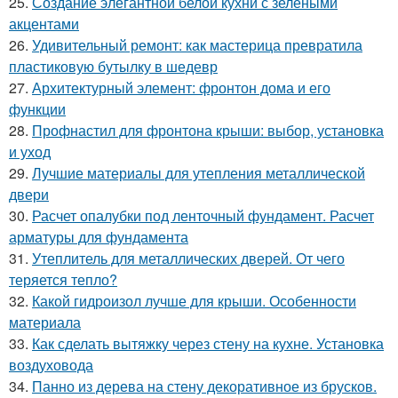
25.
Создание элегантной белой кухни с зелеными
акцентами
26.
Удивительный ремонт: как мастерица превратила
пластиковую бутылку в шедевр
27.
Архитектурный элемент: фронтон дома и его
функции
28.
Профнастил для фронтона крыши: выбор, установка
и уход
29.
Лучшие материалы для утепления металлической
двери
30.
Расчет опалубки под ленточный фундамент. Расчет
арматуры для фундамента
31.
Утеплитель для металлических дверей. От чего
теряется тепло?
32.
Какой гидроизол лучше для крыши. Особенности
материала
33.
Как сделать вытяжку через стену на кухне. Установка
воздуховода
34.
Панно из дерева на стену декоративное из брусков.