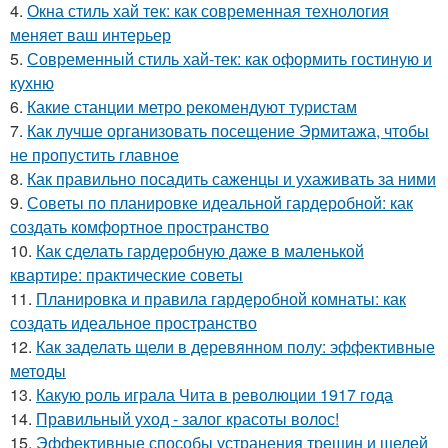
4.
Окна стиль хай тек: как современная технология
меняет ваш интерьер
5.
Современный стиль хай-тек: как оформить гостиную и
кухню
6.
Какие станции метро рекомендуют туристам
7.
Как лучше организовать посещение Эрмитажа, чтобы
не пропустить главное
8.
Как правильно посадить саженцы и ухаживать за ними
9.
Советы по планировке идеальной гардеробной: как
создать комфортное пространство
10.
Как сделать гардеробную даже в маленькой
квартире: практические советы
11.
Планировка и правила гардеробной комнаты: как
создать идеальное пространство
12.
Как заделать щели в деревянном полу: эффективные
методы
13.
Какую роль играла Чита в революции 1917 года
14.
Правильный уход - залог красоты волос!
15.
Эффективные способы устранения трещин и щелей