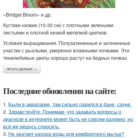
«Bridget Bloom» и др.
Кустики низкие (10-30 см) с плотными зелеными
листьями и плотной низкой метелкой цветков.
Условия выращивания. Полузатененные и затененные
участки с рыхлыми, умеренно влажными почвами. Эти
тенелюбивые цветы хорошо растут на бедных почвах.
читать дальше →
Последние обновления на сайте:
1.
Были в аквапарке, там сильно парился в бане, сауне.
2.
Здравствуйте. Понимаю, что задавать вопросы о
диагнозе в интернете может быть не совсем разумно, но
всё же решусь спросить.
3.
Не хватает напора воды для комфортного мытья?