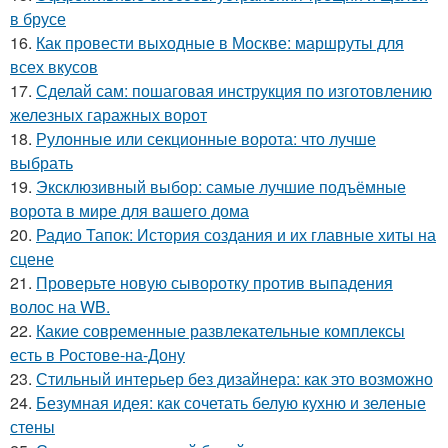
в брусе
16.
Как провести выходные в Москве: маршруты для
всех вкусов
17.
Сделай сам: пошаговая инструкция по изготовлению
железных гаражных ворот
18.
Рулонные или секционные ворота: что лучше
выбрать
19.
Эксклюзивный выбор: самые лучшие подъёмные
ворота в мире для вашего дома
20.
Радио Тапок: История создания и их главные хиты на
сцене
21.
Проверьте новую сыворотку против выпадения
волос на WB.
22.
Какие современные развлекательные комплексы
есть в Ростове-на-Дону
23.
Стильный интерьер без дизайнера: как это возможно
24.
Безумная идея: как сочетать белую кухню и зеленые
стены