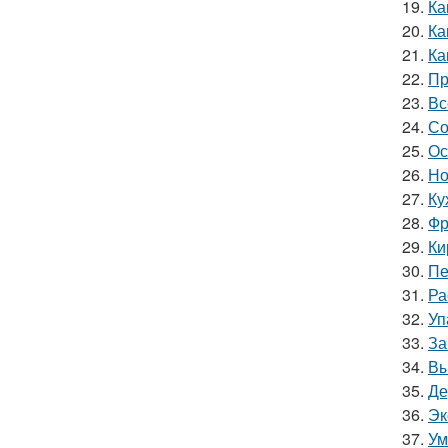
19.
Ка
20.
Ка
21.
Ка
22.
Пр
23.
Вс
24.
Со
25.
Ос
26.
Но
27.
Ку
28.
Фр
29.
Ки
30.
Пе
31.
Ра
32.
Уп
33.
За
34.
Вы
35.
Де
36.
Эк
37.
Ум