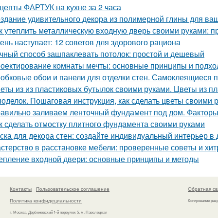
цепты ФАРТУК на кухне за 2 часа
здание удивительного декора из полимерной глины для ва
к утеплить металлическую входную дверь своими руками: п
ень наступает: 12 советов для здорового рациона
чный способ зашпаклевать потолок: простой и дешевый
оектирование комнаты мечты: основные принципы и подх
обковые обои и панели для отделки стен. Самоклеящиеся 
еты из из пластиковых бутылок своими руками. Цветы из 
поделок. Пошаговая инструкция, как сделать цветы своими 
авильно заливаем ленточный фундамент под дом. Факторы
к сделать отмостку плитного фундамента своими руками
ска для декора стен: создайте индивидуальный интерьер в
стерство в расстановке мебели: проверенные советы и хит
епление входной двери: основные принципы и методы
Контакты
Пользовательское соглашение
Обратная св
Политика конфидециальности
Копирование раз
г. Москва, Дербеневский 1-й переулок 5, м. Павелецкая