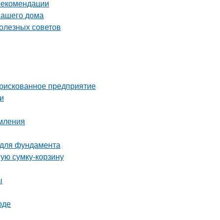
 рекомендации
вашего дома
олезных советов
 рискованное предприятие
и
рмления
 для фундамента
ную сумку-корзину
ы
оде