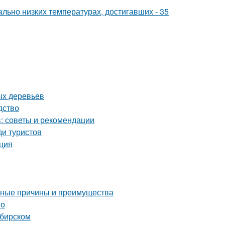
льно низких температурах, достигавших - 35
ых деревьев
дство
: советы и рекомендации
ди туристов
кция
овные причины и преимущества
но
ибирском