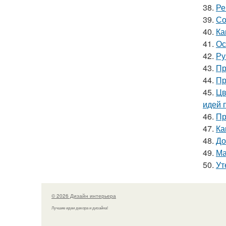
38.
Ре
39.
Со
40.
Ка
41.
Ос
42.
Ру
43.
Пр
44.
Пр
45.
Цв
идей 
46.
Пр
47.
Ка
48.
До
49.
Ма
50.
Ут
© 2026 Дизайн интерьера
Лучшие идеи декора и дизайна!