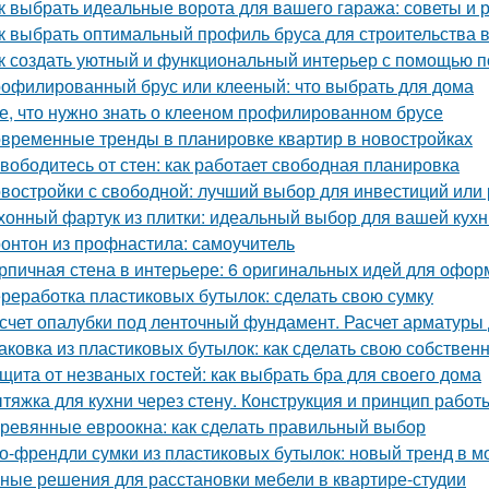
к выбрать идеальные ворота для вашего гаража: советы и
к выбрать оптимальный профиль бруса для строительства 
к создать уютный и функциональный интерьер с помощью п
офилированный брус или клееный: что выбрать для дома
е, что нужно знать о клееном профилированном брусе
временные тренды в планировке квартир в новостройках
вободитесь от стен: как работает свободная планировка
востройки с свободной: лучший выбор для инвестиций или
хонный фартук из плитки: идеальный выбор для вашей кухн
онтон из профнастила: самоучитель
рпичная стена в интерьере: 6 оригинальных идей для офо
реработка пластиковых бутылок: сделать свою сумку
счет опалубки под ленточный фундамент. Расчет арматуры
аковка из пластиковых бутылок: как сделать свою собствен
щита от незваных гостей: как выбрать бра для своего дома
тяжка для кухни через стену. Конструкция и принцип работ
ревянные евроокна: как сделать правильный выбор
о-френдли сумки из пластиковых бутылок: новый тренд в м
ные решения для расстановки мебели в квартире-студии