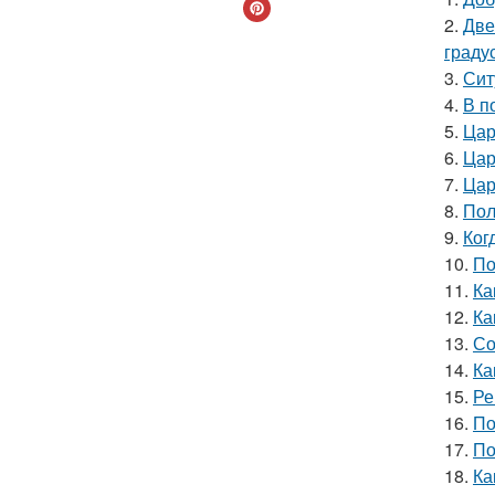
2.
Две
граду
3.
Сит
4.
В п
5.
Цар
6.
Цар
7.
Цар
8.
Пол
9.
Ког
10.
По
11.
Ка
12.
Ка
13.
Со
14.
Ка
15.
Ре
16.
По
17.
По
18.
Ка