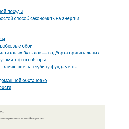
шей посуды
ростой способ сэкономить на энергии
оды
пробковые обои
пластиковых бутылок — подборка оригинальных
руками + фото-обзоры
, влияющие на глубину фундамента
 домашней обстановке
рости
язь
решено при указании обратной гиперссылки.