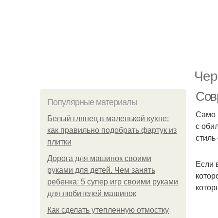
Чер
Сов
Популярные материалы
Само 
Белый глянец в маленькой кухне:
с оби
как правильно подобрать фартук из
стиль
плитки
Дорога для машинок своими
Если 
руками для детей. Чем занять
котор
ребенка: 5 супер игр своими руками
котор
для любителей машинок
Как сделать утепленную отмостку