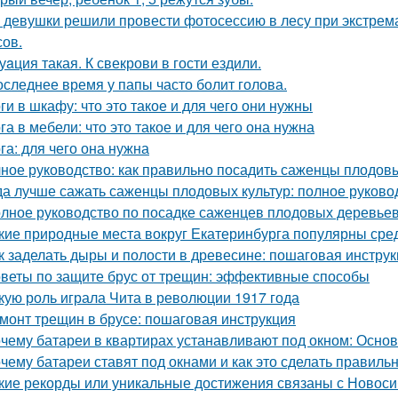
 девушки решили провести фотосессию в лесу при экстрема
сов.
уaция такая. К свекрови в гости ездили.
оследнее время у папы часто болит голова.
ги в шкафу: что это такое и для чего они нужны
га в мебели: что это такое и для чего она нужна
га: для чего она нужна
ное руководство: как правильно посадить саженцы плодов
да лучше сажать саженцы плодовых культур: полное руково
лное руководство по посадке саженцев плодовых деревьев
кие природные места вокруг Екатеринбурга популярны сре
к заделать дыры и полости в древесине: пошаговая инстру
веты по защите брус от трещин: эффективные способы
кую роль играла Чита в революции 1917 года
монт трещин в брусе: пошаговая инструкция
чему батареи в квартирах устанавливают под окном: Осн
чему батареи ставят под окнами и как это сделать правиль
кие рекорды или уникальные достижения связаны с Новос