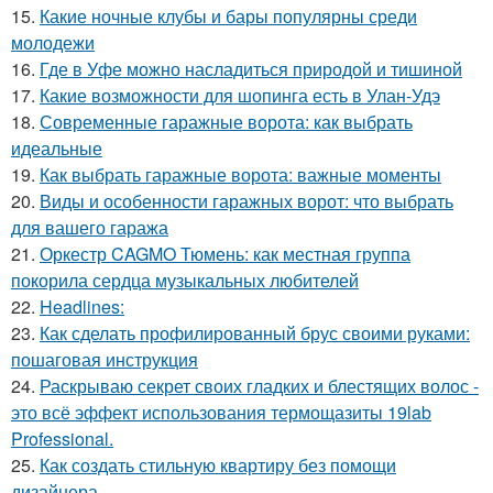
15.
Какие ночные клубы и бары популярны среди
молодежи
16.
Где в Уфе можно насладиться природой и тишиной
17.
Какие возможности для шопинга есть в Улан-Удэ
18.
Современные гаражные ворота: как выбрать
идеальные
19.
Как выбрать гаражные ворота: важные моменты
20.
Виды и особенности гаражных ворот: что выбрать
для вашего гаража
21.
Оркестр CAGMO Тюмень: как местная группа
покорила сердца музыкальных любителей
22.
Headlines:
23.
Как сделать профилированный брус своими руками:
пошаговая инструкция
24.
Раскрываю секрет своих гладких и блестящих волос -
это всё эффект использования термощазиты 19lab
Professional.
25.
Как создать стильную квартиру без помощи
дизайнера