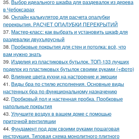
35.
Выбор идеального шкафа для раздевалок из дерева
в Чебоксарах
36.
Онлайн калькулятор для расчета опалубки
перекрытия. РАСЧЕТ ОПАЛУБКИ ПЕРЕКРЫТИЙ
37.
Мастер-класс: как выбрать и установить шкаф для
раздевалки двухъярусный
38.
Пробковые покрытия для стен и потолка: всё, что
вам нужно знать
39.
Изделия из пластиковых бутылок. ТОП-133 лучших
поделок из пластиковых бутылок своими руками (+фото)
40.
Влияние цвета кухни на настроение и эмоции
41.
Виды бра по стилю исполнения. Основные виды
настенных бра по функциональному назначению
42.
Пробковый пол и настенная пробка. Пробковые
напольные покрытия
43.
Улучшите воздух в вашем доме с помощью
приточной вентиляции
44.
Фундамент под дом своими руками пошаговая
инструкция. Типовая схема монолитного плитного