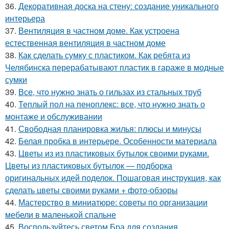
36.
Декоративная доска на стену: создание уникального
интерьера
37.
Вентиляция в частном доме. Как устроена
естественная вентиляция в частном доме
38.
Как сделать сумку с пластиком. Как ребята из
Челябинска перерабатывают пластик в гараже в модные
сумки
39.
Все, что нужно знать о гильзах из стальных труб
40.
Теплый пол на пеноплекс: все, что нужно знать о
монтаже и обслуживании
41.
Свободная планировка жилья: плюсы и минусы
42.
Белая пробка в интерьере. Особенности материала
43.
Цветы из из пластиковых бутылок своими руками.
Цветы из пластиковых бутылок — подборка
оригинальных идей поделок. Пошаговая инструкция, как
сделать цветы своими руками + фото-обзоры
44.
Мастерство в миниатюре: советы по организации
мебели в маленькой спальне
45.
Воспользуйтесь светом Бра для создания