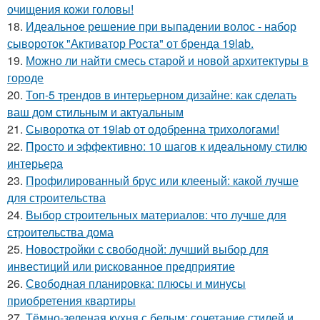
очищения кожи головы!
18.
Идеальное решение при выпадении волос - набор
сывороток "Активатор Роста" от бренда 19lab.
19.
Можно ли найти смесь старой и новой архитектуры в
городе
20.
Топ-5 трендов в интерьерном дизайне: как сделать
ваш дом стильным и актуальным
21.
Сыворотка от 19lab от одобренна трихологами!
22.
Просто и эффективно: 10 шагов к идеальному стилю
интерьера
23.
Профилированный брус или клееный: какой лучше
для строительства
24.
Выбор строительных материалов: что лучше для
строительства дома
25.
Новостройки с свободной: лучший выбор для
инвестиций или рискованное предприятие
26.
Свободная планировка: плюсы и минусы
приобретения квартиры
27.
Тёмно-зеленая кухня с белым: сочетание стилей и