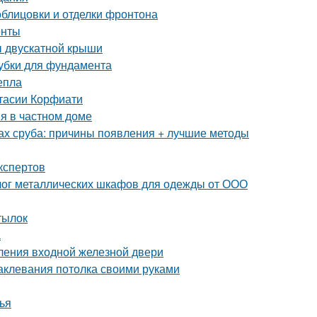
блицовки и отделки фронтона
енты
ы двускатной крыши
лубки для фундамента
епла
стасии Корфиати
я в частном доме
ах сруба: причины появления + лучшие методы
кспертов
лог металлических шкафов для одежды от ООО
тылок
а
ления входной железной двери
аклевания потолка своими руками
ья