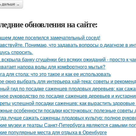
ь дальше →
ледние обновления на сайте:
ашем доме поселился замечательный сосед!
авствуйте. Понимаю, что задавать вопросы о диагнозе в ин
шусь спросить.
 вскрыла банку сгущёнки без всяких ожиданий - просто к ча
хватает напора воды для комфортного мытья?
га для стола: что это такое и как ее использовать
ое окно выбрать для интерьера хай-тека: советы и рекомен
ный гид по посадке саженцев плодовых деревьев: как сажа
ное руководство по посадке саженцев деревьев и кустарни
реты успешной посадки саженцев: как вырастить здоровые
жные особенности посадки косточковых: полезные советы
гда лучше сажать саженцы плодовых культур: полное руков
кие музеи и театры Санкт-Петербурга являются самыми по
кие популярные места для отдыха в Оренбурге