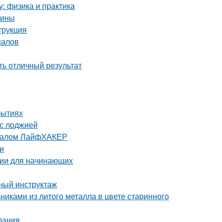
у: физика и практика
чины
трукция
налов
ть отличный результат
бытиях
 с лоджией
урналом ЛайфХАКЕР
и
ции для начинающих
бный инструктаж
никами из литого металла в цвете старинного
дания