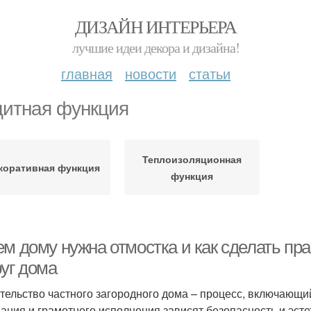
ДИЗАЙН ИНТЕРЬЕРА
лучшие идеи декора и дизайна!
главная
новости
статьи
итная функция
Теплоизоляционная
коративная функция
функция
ем дому нужна отмостка и как сделать пр
руг дома
тельство частного загородного дома – процесс, включающий
ания и грамотного исполнения зависят безопасность и эсте