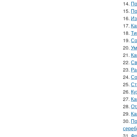
14.
По
15.
По
16.
Из
17.
Ка
18.
Ти
19.
Со
20.
Ум
21.
Ка
22.
Св
23.
Ра
24.
Со
25.
Ст
26.
Ку
27.
Ка
28.
От
29.
Ка
30.
По
сереб
31.
Фр