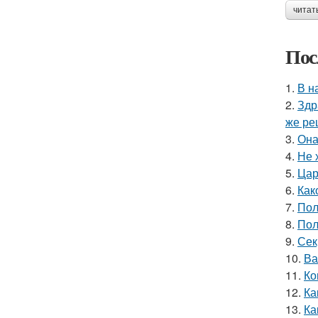
читат
Пос
1.
В н
2.
Здр
же ре
3.
Она
4.
Не 
5.
Цар
6.
Как
7.
Пол
8.
Пол
9.
Сек
10.
Ва
11.
Ко
12.
Ка
13.
Ка