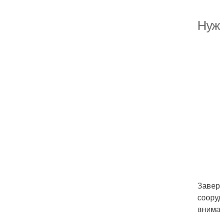
Нуж
Завер
соору
внима