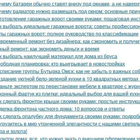
чему батареи обычно ставят внизу под окнами, а не наверх
чему радиатор нужно размещать под окном: основные при
готовление гаражных ворот своими руками: пошаговая инс
к выбрать идеальные гаражные ворота: советы профессио
пы гаражных ворот: полное руководство по классификации
временный ремонт без дизайнера: как сэкономить и получи
ный ремонт: как экономить деньги и время
к выбрать наилучший материал для дома из бруса
ободная планировка: кто выигрывает в новостройках
списание группы Бутырка Омск: как не забыть о важных со
здание уютной бело-зеленой кухни в 10 квадратных метрах
аньте экспертом по перестановке мебели в квартире с ж
хонный фартук из плитки: идеальный выбор для вашей кухн
к сделать фронтон крыши своими руками: простые инструк
делка фронтона частного дома: 10 вопросов и ответы
к сделать опалубку для фундамента своими руками: подро
грузитесь в мир утонченной элегантности с нашими светиль
ра и золота!
онтон дома: все, что нужно знать о внешнем оформлении з