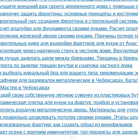
учшите внешний вид своего деревянного дома с помощью о
одиночку зашить фронтоны: основные принципы и инструм
роительный гид: создание фронтона и стропильной систем
счет опалубки для фундамента своими руками. Расчет опа
епление железной двери своими руками. Причины потери т
ивительные идеи для выкройки фартуков для кухни от Ана
нтиляция через наружную стену в честном доме. Вентиляци
м лучше заделать щели между бревнами. Трещины в бревн
сперта по заделке трещин внутри и снаружи частного дома
к выбрать идеальный бра для вашего тела: рекомендации э
афчики для раздевалок металлические в Чебоксарах. Ката
Мастер в Чебоксарах
здай свою собственную летнюю сумочку из пластиковых бу
рамическая плитка для кухни на фартук: подбор и установк
еплить входную металлическую дверь. Материалы для утеп
к правильно шпаклевать потолок своими руками. Этапы шп
илизованные фартуки: как создать образ из кинофильмов
арт осени с крепким иммунитетом: топ-продукты для здоров