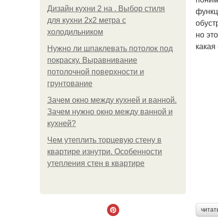
Дизайн кухни 2 на . Выбор стиля
функц
для кухни 2х2 метра с
обуст
холодильником
но эт
какая
Нужно ли шпаклевать потолок под
покраску. Выравнивание
потолочной поверхности и
грунтование
Зачем окно между кухней и ванной.
Зачем нужно окно между ванной и
кухней?
Чем утеплить торцевую стену в
квартире изнутри. Особенности
утепления стен в квартире
читат