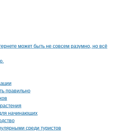
тернете может быть не совсем разумно, но всё
ю.
дации
ть правильно
ков
 растения
 для начинающих
одство
пулярными среди туристов