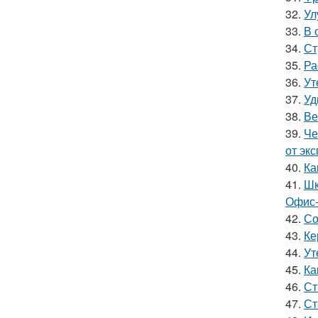
32.
Ул
33.
В 
34.
Ст
35.
Ра
36.
Ут
37.
Уд
38.
Ве
39.
Че
от эк
40.
Ка
41.
Шк
Офис-
42.
Со
43.
Ке
44.
Ут
45.
Ка
46.
Ст
47.
Ст