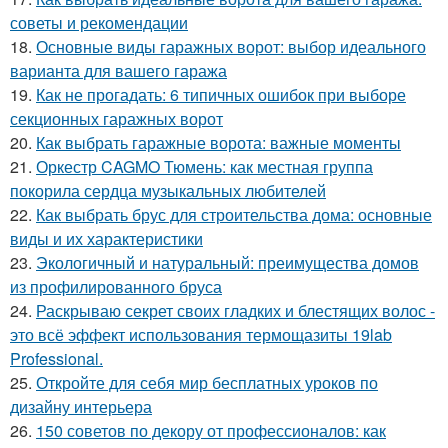
советы и рекомендации
18.
Основные виды гаражных ворот: выбор идеального
варианта для вашего гаража
19.
Как не прогадать: 6 типичных ошибок при выборе
секционных гаражных ворот
20.
Как выбрать гаражные ворота: важные моменты
21.
Оркестр CAGMO Тюмень: как местная группа
покорила сердца музыкальных любителей
22.
Как выбрать брус для строительства дома: основные
виды и их характеристики
23.
Экологичный и натуральный: преимущества домов
из профилированного бруса
24.
Раскрываю секрет своих гладких и блестящих волос -
это всё эффект использования термощазиты 19lab
Professional.
25.
Откройте для себя мир бесплатных уроков по
дизайну интерьера
26.
150 советов по декору от профессионалов: как