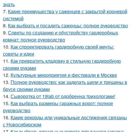
знать
7.
Какие преимущества у саженцев с закрытой корневой
системой
8.
Как выбрать и посадить саженцы: полное руководство
9.
Советы по созданию и обустройству гардеробных
комнат: полное руководство
10.
Как спроектировать гардеробную своей мечты:
советы и идеи
11.
Как превратить кладовку в стильную гардеробную
своими руками
12.
Культурные мероприятия и фестивали в Москве
13.
Полное руководство: как заделать щели и трещины в
брусе своими руками
14.
Сыворотка от 19lab от одобренна трихологами!
15.
Как выбрать размеры гаражных ворот: полное
руководство
16.
Какие рекорды или уникальные достижения связаны
с Новосибирском
17.
Как выбрать идеальные ворота для вашего гаража: