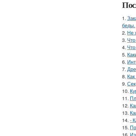
Пос
1.
Зак
беды.
2.
Не 
3.
Что
4.
Что
5.
Как
6.
Инт
7.
Дре
8.
Как
9.
Сек
10.
Ку
11.
Пл
12.
Ка
13.
Ка
14.
- 
15.
По
16.
Из