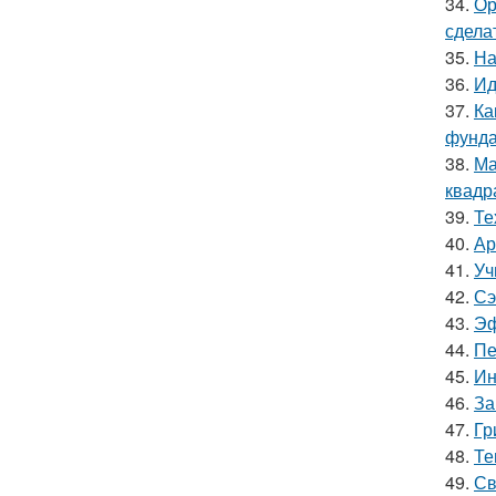
34.
Ор
сдела
35.
На
36.
Ид
37.
Ка
фунд
38.
Ма
квадр
39.
Те
40.
Ар
41.
Уч
42.
Сэ
43.
Эф
44.
Пе
45.
Ин
46.
За
47.
Гр
48.
Те
49.
Св