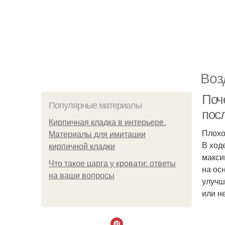
Воз
Поч
Популярные материалы
пос
Кирпичная кладка в интерьере.
Плохо
Материалы для имитации
В ход
кирпичной кладки
макси
Что такое царга у кровати: ответы
на ос
на ваши вопросы
улучш
или н