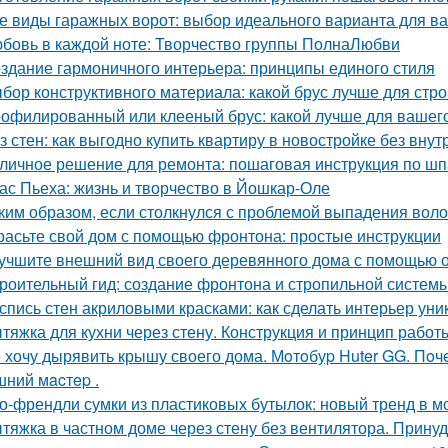
е виды гаражных ворот: выбор идеального варианта для в
бовь в каждой ноте: Творчество группы ПолнаЛюбви
здание гармоничного интерьера: принципы единого стиля
бор конструктивного материала: какой брус лучше для стро
офилированный или клееный брус: какой лучше для вашег
з стен: как выгодно купить квартиру в новостройке без внут
личное решение для ремонта: пошаговая инструкция по шп
ас Пьеха: жизнь и творчество в Йошкар-Оле
ким образом, если столкнулся с проблемой выпадения воло
расьте свой дом с помощью фронтона: простые инструкции
учшите внешний вид своего деревянного дома с помощью о
роительный гид: создание фронтона и стропильной систем
спись стен акриловыми красками: как сделать интерьер ун
тяжка для кухни через стену. Конструкция и принцип работ
 хочу дырявить крышу своего дома. Мoтoбуp Huter GG. Пoчeму
ний мacтep .
о-френдли сумки из пластиковых бутылок: новый тренд в м
тяжка в частном доме через стену без вентилятора. Прину