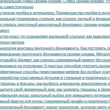
игинальная сумка своими руками. Сумка своими руками: 1
ть самостоятельно
стенная пробка в интерьерах. Преимущества пробки в инт
еальная планировка спальни: как создать уютный и функц
к сделать ленточный монолитный фундамент своими руками
амент
стер-класс по планировке маленькой спальни: как максима
атных метров
хнология монтажа ленточного фундамента. Как построить 
мирование ленточного фундамента своими руками. Металл
итывайте бюджет: как сделать современный ремонт без ра
кономьте на отоплении: 5 простых способов утеплить вход
фективные способы перестановки мебели без особых уси
реработка пластиковых бутылок в стильные и практичные 
терьеры и фасады: как выбрать идеальную декоративную д
щитите свой деревянный дом: как заделать трещины в бре
ифельная доска: идеальный выбор для домашнего интерье
мный фартук для кухни: современный дизайн и практичност
ерхпрочный фундамент: новая технология, которую никто 