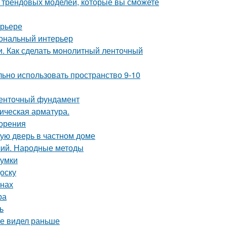
0 трендовых моделей, которые вы сможете
ерьере
иональный интерьер
. Как сделать монолитный ленточный
льно использовать пространство 9-10
ленточный фундамент
ическая арматура.
зорения
ную дверь в частном доме
лий. Народные методы
сумки
оску
внах
ра
ь
не видел раньше