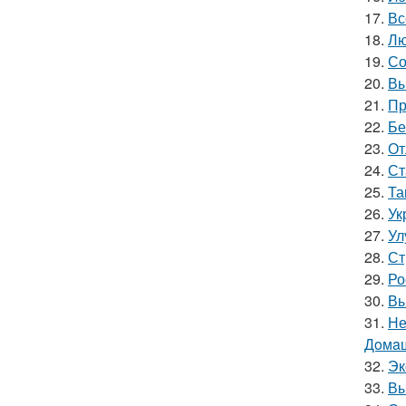
17.
Вс
18.
Лю
19.
Со
20.
Вы
21.
Пр
22.
Бе
23.
От
24.
Ст
25.
Та
26.
Ук
27.
Ул
28.
Ст
29.
Ро
30.
Вы
31.
Не
Дoмaш
32.
Эк
33.
Вы