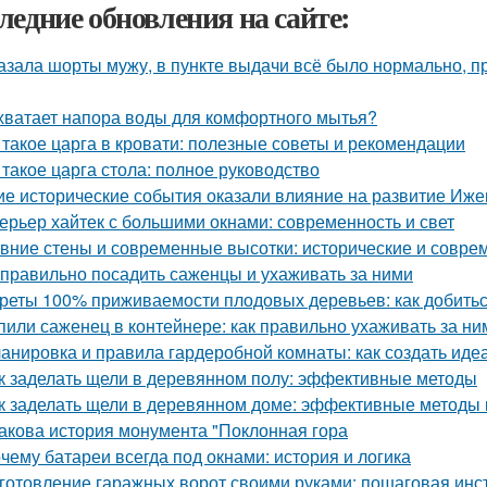
ледние обновления на сайте:
азала шорты мужу, в пункте выдачи всё было нормально, п
хватает напора воды для комфортного мытья?
 такое царга в кровати: полезные советы и рекомендации
 такое царга стола: полное руководство
ие исторические события оказали влияние на развитие Иже
ерьер хайтек с большими окнами: современность и свет
вние стены и современные высотки: исторические и совр
 правильно посадить саженцы и ухаживать за ними
реты 100% приживаемости плодовых деревьев: как добитьс
пили саженец в контейнере: как правильно ухаживать за ни
анировка и правила гардеробной комнаты: как создать иде
к заделать щели в деревянном полу: эффективные методы
к заделать щели в деревянном доме: эффективные методы
Какова история монумента "Поклонная гора
чему батареи всегда под окнами: история и логика
готовление гаражных ворот своими руками: пошаговая инс