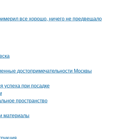
римерил все хорошо, ничего не предвещало
вска
еменные достопримечательности Москвы
я успеха при посадке
м
альное пространство
 и материалы
трукция