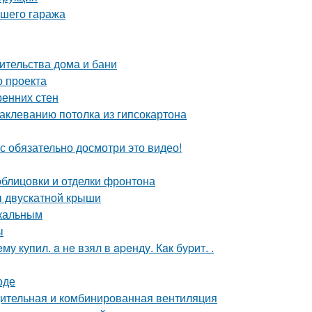
ашего гаража
ительства дома и бани
о проекта
ренних стен
аклеванию потолка из гипсокартона
с обязательно досмотри это видео!
блицовки и отделки фронтона
ы двускатной крыши
икальным
ы
 купил. a нe взял в apeнду. Кaк буpит. .
оде
дительная и комбинированная вентиляция