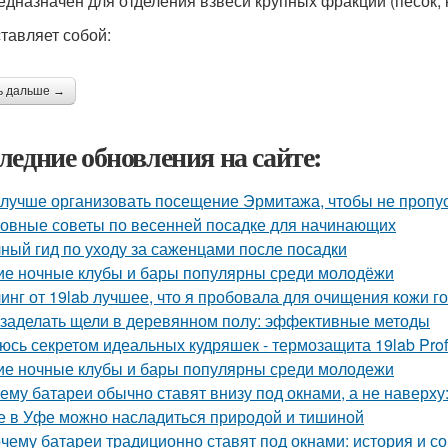
едназначен для отделения взвеси крупных фракций (песок, 
тавляет собой:
ь дальше →
ледние обновления на сайте:
 лучше организовать посещение Эрмитажа, чтобы не пропус
овные советы по весенней посадке для начинающих
ный гид по уходу за саженцами после посадки
ие ночные клубы и бары популярны среди молодёжи
инг от 19lab лучшее, что я пробовала для очищения кожи г
 заделать щели в деревянном полу: эффективные методы
юсь секретом идеальных кудряшек - термозащита 19lab Prof
ие ночные клубы и бары популярны среди молодежи
ему батареи обычно ставят внизу под окнами, а не наверху:
е в Уфе можно насладиться природой и тишиной
чему батареи традиционно ставят под окнами: история и с