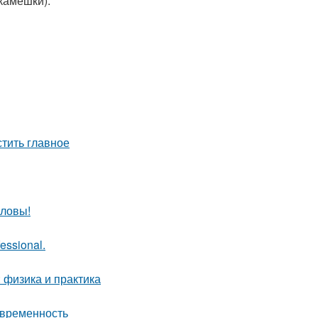
камешки).
тить главное
оловы!
essional.
 физика и практика
овременность