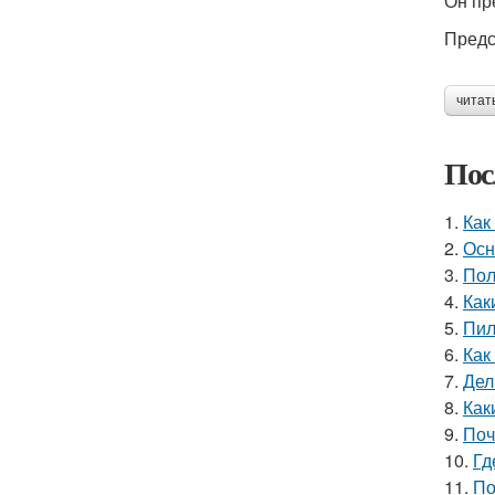
Он пр
Предс
читат
Пос
1.
Как
2.
Осн
3.
Пол
4.
Как
5.
Пил
6.
Как
7.
Дел
8.
Как
9.
Поч
10.
Гд
11.
По