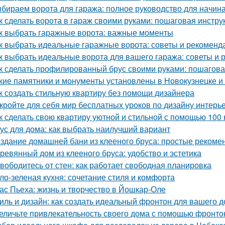
бираем ворота для гаража: полное руководство для начи
к сделать ворота в гараж своими руками: пошаговая инстру
к выбрать гаражные ворота: важные моменты
к выбрать идеальные гаражные ворота: советы и рекоменд
к выбрать идеальные ворота для вашего гаража: советы и
к сделать профилированный брус своими руками: пошагова
кие памятники и монументы установлены в Новокузнецке и
к создать стильную квартиру без помощи дизайнера
кройте для себя мир бесплатных уроков по дизайну интерь
к сделать свою квартиру уютной и стильной с помощью 100 
ус для дома: как выбрать наилучший вариант
здание домашней бани из клееного бруса: простые рекоме
ревянный дом из клееного бруса: удобство и эстетика
вободитесь от стен: как работает свободная планировка
ло-зеленая кухня: сочетание стиля и комфорта
ас Пьеха: жизнь и творчество в Йошкар-Оле
иль и дизайн: как создать идеальный фронтон для вашего 
еличьте привлекательность своего дома с помощью фронто