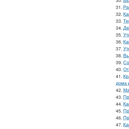
30.
Вы
31.
Ра
32.
Ка
33.
Те
34.
Де
35.
Ут
36.
Ка
37.
Ут
38.
Вы
39.
Со
40.
От
41.
Кр
дома 
42.
Ма
43.
Пр
44.
Ка
45.
Пр
46.
Пр
47.
Ка