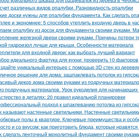
бор идеального шкафа для раздевалок из дерева в Чебокс
счет различных видов опалубки. Разновидность опалубки
кие доски нужны для опалубки фундамента. Как сделать опа
плее и экономнее: 5 способов утеплить входную дверь в ча
лаем опалубку из досок для фундамента своими руками. М
епление железной двери своими руками. Причины потери т
кой гидроизол лучше для крыши. Особенности материала
еплители для входной двери: как выбрать лучший вариант
бор идеального фартука для кухни: проверить 10 факторов
здайте уникальный интерьер с помощью 3D стен из деревя
личное решение для дома: зашпаклевать потолок из гипсок
асивый декор дома своими руками из подручных материало
из подручных материалов. Урок рукоделия для начинающих
стерство в деталях: 20 правил идеальной планировки
офессиональный подход к шпаклеванию потолка из гипсок
к называют настенные светильники. Настенные светильники
обковые полы в квартире. Ключевые преимущества и особ
осто и со вкусом: как приготовить блюда, которые нравятся
к сделать ленточный монолитный фундамент своими руками