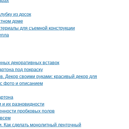
арах
лубку из досок
стном доме
атериалы для съемной конструкции
епла
нных декоративных вставок
артона под покраску
в. Декор своими руками: красивый декор для
 с фото и описанием
артона
 и их разновидности
енности пробковых полов
 всем
. Как сделать монолитный ленточный