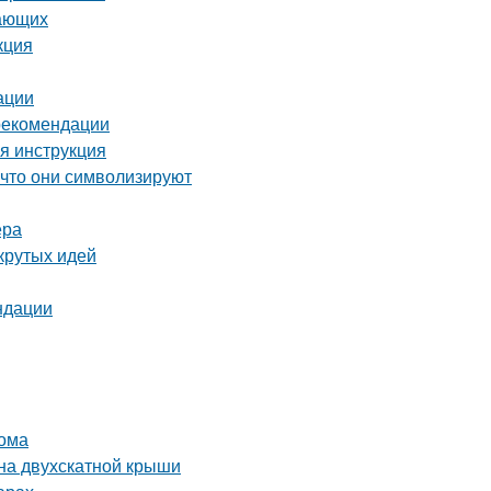
нающих
кция
ации
 рекомендации
я инструкция
 что они символизируют
ера
крутых идей
ндации
дома
на двухскатной крыши