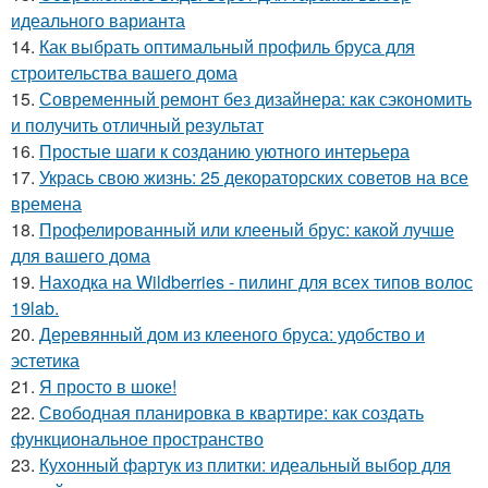
идеального варианта
14.
Как выбрать оптимальный профиль бруса для
строительства вашего дома
15.
Современный ремонт без дизайнера: как сэкономить
и получить отличный результат
16.
Простые шаги к созданию уютного интерьера
17.
Укрась свою жизнь: 25 декораторских советов на все
времена
18.
Профелированный или клееный брус: какой лучше
для вашего дома
19.
Находка на Wildberries - пилинг для всех типов волос
19lab.
20.
Деревянный дом из клееного бруса: удобство и
эстетика
21.
Я просто в шоке!
22.
Свободная планировка в квартире: как создать
функциональное пространство
23.
Кухонный фартук из плитки: идеальный выбор для