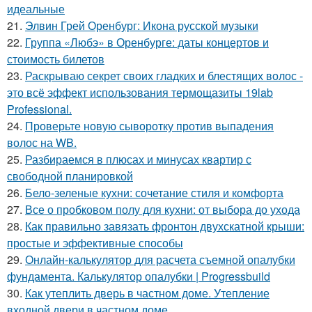
идеальные
21.
Элвин Грей Оренбург: Икона русской музыки
22.
Группа «Любэ» в Оренбурге: даты концертов и
стоимость билетов
23.
Раскрываю секрет своих гладких и блестящих волос -
это всё эффект использования термощазиты 19lab
Professional.
24.
Проверьте новую сыворотку против выпадения
волос на WB.
25.
Разбираемся в плюсах и минусах квартир с
свободной планировкой
26.
Бело-зеленые кухни: сочетание стиля и комфорта
27.
Все о пробковом полу для кухни: от выбора до ухода
28.
Как правильно завязать фронтон двухскатной крыши:
простые и эффективные способы
29.
Онлайн-калькулятор для расчета съемной опалубки
фундамента. Калькулятор опалубки | Progressbuild
30.
Как утеплить дверь в частном доме. Утепление
входной двери в частном доме