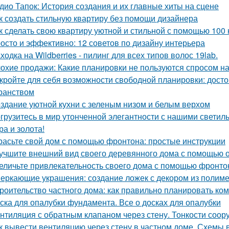
дио Тапок: История создания и их главные хиты на сцене
к создать стильную квартиру без помощи дизайнера
к сделать свою квартиру уютной и стильной с помощью 100 
осто и эффективно: 12 советов по дизайну интерьера
ходка на Wildberries - пилинг для всех типов волос 19lab.
охие продажи: Какие планировки не пользуются спросом н
кройте для себя возможности свободной планировки: досто
ранством
здание уютной кухни с зеленым низом и белым верхом
грузитесь в мир утонченной элегантности с нашими светиль
ра и золота!
расьте свой дом с помощью фронтона: простые инструкции
учшите внешний вид своего деревянного дома с помощью о
еличьте привлекательность своего дома с помощью фронто
еркающие украшения: создание ложек с декором из полим
роительство частного дома: как правильно планировать ко
ска для опалубки фундамента. Все о досках для опалубки
нтиляция с обратным клапаном через стену. Тонкости соор
к вывести вентиляцию через стену в частном доме. Схемы 