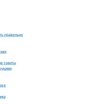
ть правильно
скве
ие советы
 руками
урге
ика