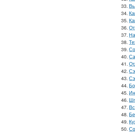
33.
Вы
34.
Ка
35.
Ка
36.
От
37.
На
38.
Те
39.
Со
40.
Са
41.
От
42.
Сэ
43.
Сэ
44.
Бо
45.
Ин
46.
Шп
47.
Вс
48.
Бе
49.
Ку
50.
Со