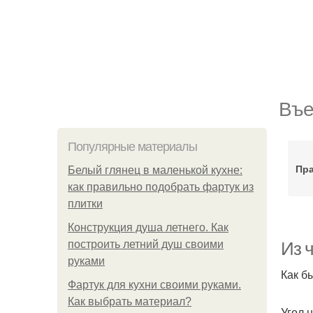
Въе
Популярные материалы
Пр
Белый глянец в маленькой кухне:
как правильно подобрать фартук из
плитки
Конструкция душа летнего. Как
построить летний душ своими
Из 
руками
Как б
Фартук для кухни своими руками.
Как выбрать материал?
Угол 