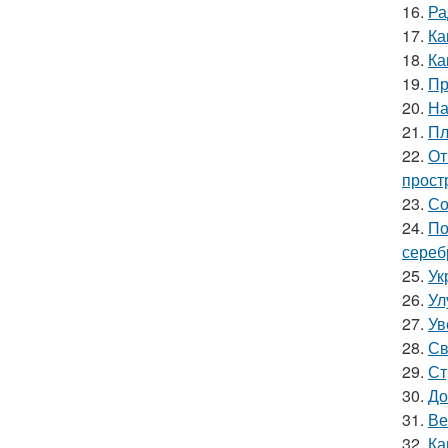
16.
Ра
17.
Ка
18.
Ка
19.
Пр
20.
На
21.
Пл
22.
От
прост
23.
Со
24.
По
сереб
25.
Ук
26.
Ул
27.
Ув
28.
Св
29.
Ст
30.
До
31.
Ве
32.
Ка