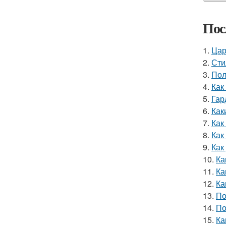
Пос
1.
Цар
2.
Сти
3.
Пол
4.
Как
5.
Гар
6.
Как
7.
Как
8.
Как
9.
Как
10.
Ка
11.
Ка
12.
Ка
13.
По
14.
По
15.
Ка