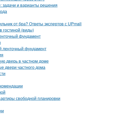
е: задачи и варианты решения
вода
ильник от бра? Ответы экспертов с UPmall
в гостиной (виды)
ленточный фундамент
ы
й ленточный фундамент
ия
ную дверь в частном доме
ые двери частного дома
сти
екомендации
ной
квартиры свободной планировки
ии