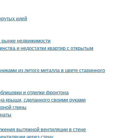
крутых идей
а рынке недвижимости
инства и недостатки квартир с открытым
никами из литого металла в цвете старинного
блицовки и отделки фронтона
на крыши, сделанного своими руками
ерной глины
мнаты
ужения вытяжной вентиляции в стене
вентиляции через стену