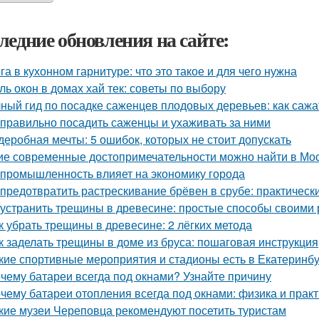
ледние обновления на сайте:
га в кухонном гарнитуре: что это такое и для чего нужна
ль окон в домах хай тек: советы по выбору
ный гид по посадке саженцев плодовых деревьев: как сажа
 правильно посадить саженцы и ухаживать за ними
деробная мечты: 5 ошибок, которых не стоит допускать
ие современные достопримечательности можно найти в Мо
 промышленность влияет на экономику города
 предотвратить растрескивание брёвен в срубе: практическ
 устранить трещины в древесине: простые способы своими
к убрать трещины в древесине: 2 лёгких метода
к заделать трещины в доме из бруса: пошаговая инструкция
кие спортивные мероприятия и стадионы есть в Екатеринб
чему батареи всегда под окнами? Узнайте причину
чему батареи отопления всегда под окнами: физика и практ
кие музеи Череповца рекомендуют посетить туристам