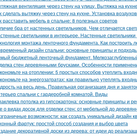
тяжная вентиляция через стену на улицу. Вытяжка на кухн
к сделать вытяжку через стену на кухне. Установка воздухо
к расставить мебель в спальне: 8 полезных советов
личие бра от настенных светильников. Чем отличается свет
стенные светильники в интерьере. Настенные светильники 
хнология монтажа ленточного фундамента. Как построить 
временный дизайн спальни: основные принципы и подход
мый бюджетный ленточный фундамент. Мелкозаглубленны
делка стен деревянными брусками. Особенности применен
кономьте на отоплении: 5 простых способов утеплить вход
кономьте на энергозатратах: как правильно утеплять входн
дрость на весь день. Правильная организация дня и занято
терьер спальни с гардеробной комнатой. Виды
аклевка потолка из гипсокартона: основные принципы и р
е о видах досок для отделки стен: от мебельной до деревян
зграничные возможности: как создать уникальный дизайн 
хонный фартук: простой способ создания и выбор цвета
здание декоративной доски из дерева: от идеи до реализац