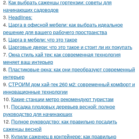
2.
Как выбрать саженцы гортензии: советы для
начинающих садоводов
3.
Headlines:
4.
Царга в офисной мебели: как выбрать идеальное
решение для вашего рабочего пространства
5.
Царга в мебели: что это такое
6.
Царговые двери: что это такое и стоит ли их покупать
7.
Окна стиль хай тек: как современная технология
меняет ваш интерьер
8.
Пластиковые окна: как они преобразуют современный
интерьер
9.
СТРОИМ дом хай-тек 260 м2: современный комфорт и
инновационные технологии
10.
Какие станции метро рекомендуют туристам
11.
Посадка плодовых деревьев весной: полное
руководство для начинающих
12.
Полное руководство: как правильно посадить
саженцы весной
13.
Купили саженец в контейнере: как правильно