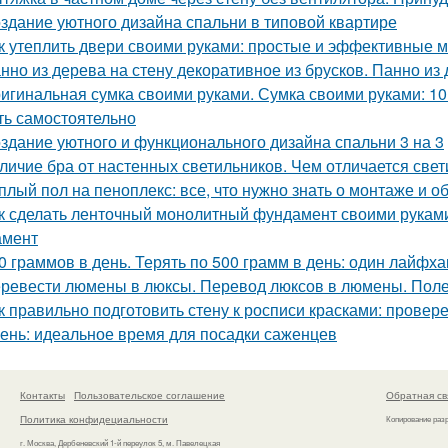
здание уютного дизайна спальни в типовой квартире
к утеплить двери своими руками: простые и эффективные 
нно из дерева на стену декоративное из брусков. Панно из
игинальная сумка своими руками. Сумка своими руками: 1
ть самостоятельно
здание уютного и функционального дизайна спальни 3 на 3
личие бра от настенных светильников. Чем отличается свет
плый пол на пеноплекс: все, что нужно знать о монтаже и 
к сделать ленточный монолитный фундамент своими руками
амент
0 граммов в день. Терять по 500 грамм в день: один лайфх
ревести люмены в люксы. Перевод люксов в люмены. Пол
к правильно подготовить стену к росписи красками: прове
ень: идеальное время для посадки саженцев
Контакты
Пользовательское соглашение
Обратная св
Политика конфидециальности
Копирование раз
г. Москва, Дербеневский 1-й переулок 5, м. Павелецкая