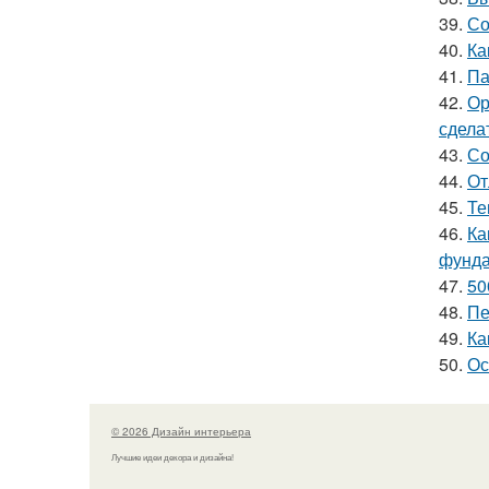
39.
Со
40.
Ка
41.
Па
42.
Ор
сдела
43.
Со
44.
От
45.
Те
46.
Ка
фунд
47.
50
48.
Пе
49.
Ка
50.
Ос
© 2026 Дизайн интерьера
Лучшие идеи декора и дизайна!