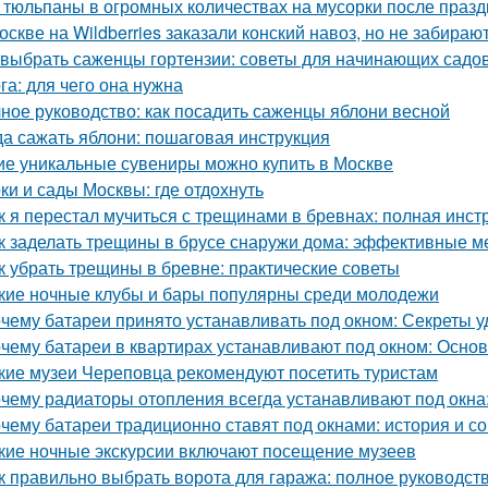
 тюльпаны в огромных количествах на мусорки после праз
оскве на Wildberries заказали конский навоз, но не забирают
 выбрать саженцы гортензии: советы для начинающих садо
га: для чего она нужна
ное руководство: как посадить саженцы яблони весной
да сажать яблони: пошаговая инструкция
ие уникальные сувениры можно купить в Москве
ки и сады Москвы: где отдохнуть
к я перестал мучиться с трещинами в бревнах: полная инст
к заделать трещины в брусе снаружи дома: эффективные м
к убрать трещины в бревне: практические советы
кие ночные клубы и бары популярны среди молодежи
чему батареи принято устанавливать под окном: Секреты 
чему батареи в квартирах устанавливают под окном: Осн
кие музеи Череповца рекомендуют посетить туристам
чему радиаторы отопления всегда устанавливают под окн
чему батареи традиционно ставят под окнами: история и с
кие ночные экскурсии включают посещение музеев
к правильно выбрать ворота для гаража: полное руководст