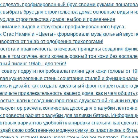
к сделать профилированный брус своими руками: пошагова
к выбрать брус для строительства дома: основные виды и и
ус для строительства домов: выбор и применение
нимание видов и структуры профилированного бруса
к Стас Намин и «Цветы» формировали музыкальный вкус п
воротка от 19lab от одобренна трихологами!
остота и практичность: ключевые принципы создания функ
шь в том случае, если хочешь ровный тон кожи без воспален
ный пилинг 19lab - для тебя!
 совету подруги попробовала пилинг для кожи головы от 19
лая кухня зеленые стены: сочетание стилей и функциональ
иль и дизайн: как создать идеальный фронтон для вашего 
еличьте привлекательность вашего дома: как и чем обшить
остые шаги к созданию фронтона двухскатной крыши из д
лькулятор расчета количества досок для опалубки ленточн
к провести расчет опалубки для заливки бетона. Информац
готовых вариантов удобной планировки спальни: как сдела
здай свою собственную модную сумку из пластиковых буты
тяжка в частном доме через стену без вентилятора. Прину