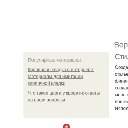
Вер
Сти
Популярные материалы
Созда
Кирпичная кладка в интерьере.
стать
Материалы для имитации
финан
кирпичной кладки
созда
Что такое царга у кровати: ответы
меньш
на ваши вопросы
вашем
Испол