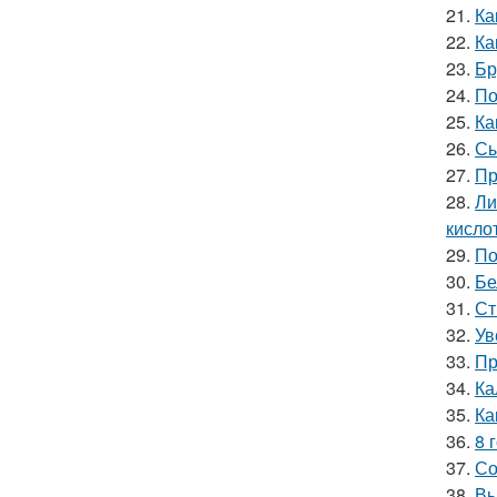
21.
Ка
22.
Ка
23.
Бр
24.
По
25.
Ка
26.
Сы
27.
Пр
28.
Ли
кислот
29.
По
30.
Бе
31.
Ст
32.
Ув
33.
Пр
34.
Ка
35.
Ка
36.
8 
37.
Со
38.
Вы