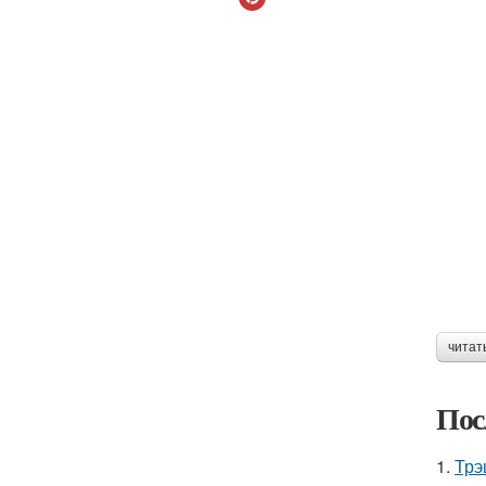
читат
Пос
1.
Трэ