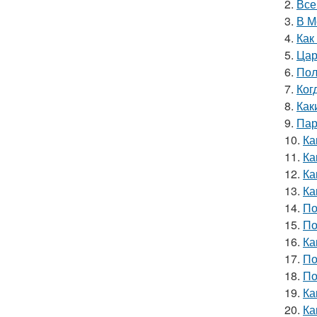
2.
Все
3.
В М
4.
Как
5.
Цар
6.
Пол
7.
Ког
8.
Как
9.
Пар
10.
Ка
11.
Ка
12.
Ка
13.
Ка
14.
По
15.
По
16.
Ка
17.
По
18.
По
19.
Ка
20.
Ка