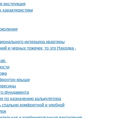
я инструкция
х характеристики
околения
ционального интерьера квартиры
ий и черных тожечек, то это Находка -
lab.
ности
дома
 фронтон крыши
ревесины
ого фундамента
ия по назначению калькулятора
ть спальню комфортной и удобной
лок
дительная и комбинированная вентиляция