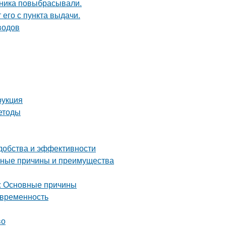
дника повыбрасывали.
 его с пункта выдачи.
водов
рукция
етоды
удобства и эффективности
овные причины и преимущества
а: Основные причины
овременность
во