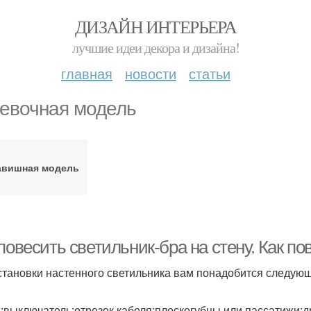
ДИЗАЙН ИНТЕРЬЕРА
лучшие идеи декора и дизайна!
главная
новости
статьи
евочная модель
авишная модель
повесить светильник-бра на стену. Как по
становки настенного светильника вам понадобится следую
;выключатель;отрезок кабеля;плоскогубцы или пассатижи;д