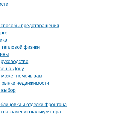
ости
и способы предотвращения
урге
ика
ы тепловой физики
чины
 руководство
ве-на-Дону
о может помочь вам
а рынке недвижимости
й выбор
блицовки и отделки фронтона
о назначению калькулятора