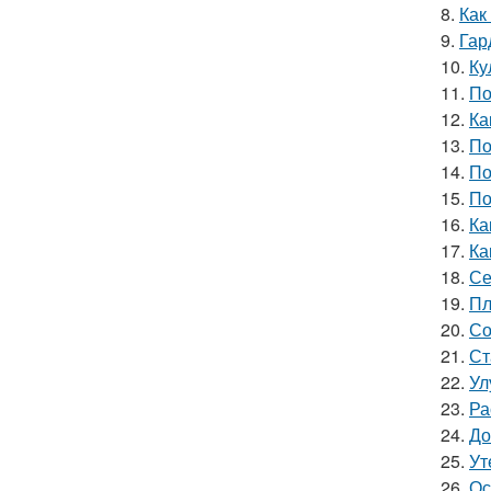
8.
Как
9.
Гар
10.
Ку
11.
По
12.
Ка
13.
По
14.
По
15.
По
16.
Ка
17.
Ка
18.
Се
19.
Пл
20.
Со
21.
Ст
22.
Ул
23.
Ра
24.
До
25.
Ут
26.
Ос