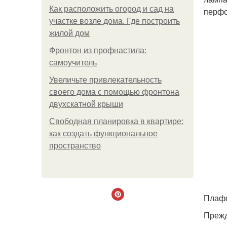
Как расположить огород и сад на
перфо
участке возле дома. Где построить
жилой дом
Фронтон из профнастила:
самоучитель
Увеличьте привлекательность
своего дома с помощью фронтона
двухскатной крыши
Свободная планировка в квартире:
как создать функциональное
пространство
Плафо
Прежд