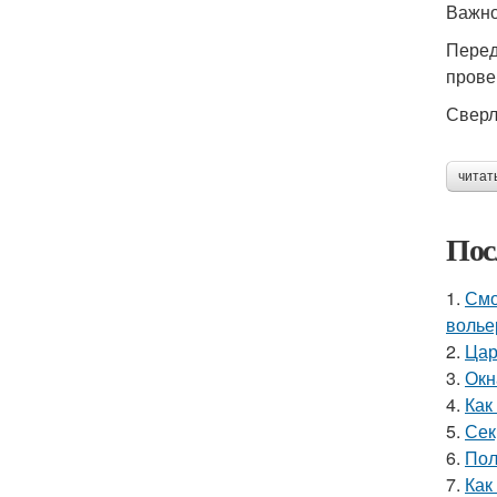
Важно
Перед
прове
Сверл
читат
Пос
1.
Смо
волье
2.
Цар
3.
Окн
4.
Как
5.
Сек
6.
Пол
7.
Как