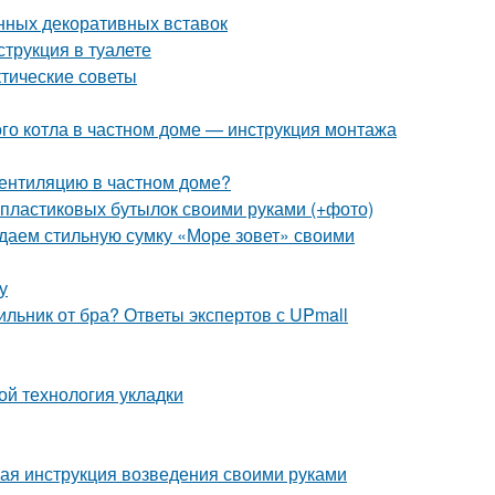
нных декоративных вставок
струкция в туалете
ктические советы
ого котла в частном доме — инструкция монтажа
вентиляцию в частном доме?
 пластиковых бутылок своими руками (+фото)
здаем стильную сумку «Море зовет» своими
у
ильник от бра? Ответы экспертов с UPmall
ой технология укладки
ая инструкция возведения своими руками