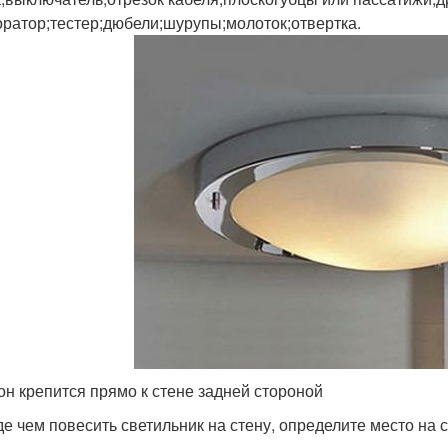
ратор;тестер;дюбели;шурупы;молоток;отвертка.
н крепится прямо к стене задней стороной
е чем повесить светильник на стену, определите место на 