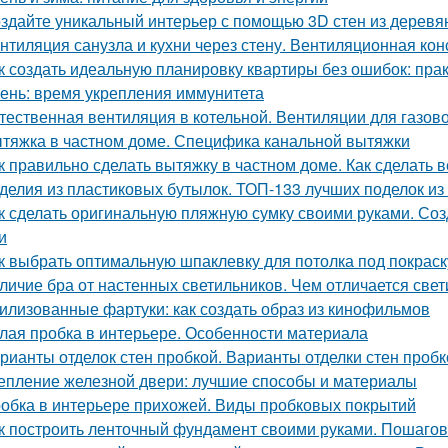
здайте уникальный интерьер с помощью 3D стен из деревя
нтиляция санузла и кухни через стену. Вентиляционная кон
к создать идеальную планировку квартиры без ошибок: пра
ень: время укрепления иммунитета
тественная вентиляция в котельной. Вентиляции для газов
тяжка в частном доме. Специфика канальной вытяжки
к правильно сделать вытяжку в частном доме. Как сделать 
делия из пластиковых бутылок. ТОП-133 лучших поделок из
к сделать оригинальную пляжную сумку своими руками. Со
и
к выбрать оптимальную шпаклевку для потолка под покраск
личие бра от настенных светильников. Чем отличается свет
илизованные фартуки: как создать образ из кинофильмов
лая пробка в интерьере. Особенности материала
рианты отделок стен пробкой. Варианты отделки стен пробк
епление железной двери: лучшие способы и материалы
обка в интерьере прихожей. Виды пробковых покрытий
к построить ленточный фундамент своими руками. Пошагов