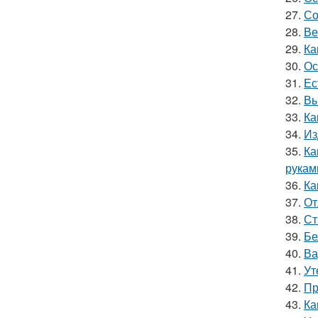
27.
Со
28.
Ве
29.
Ка
30.
Ос
31.
Ес
32.
Вы
33.
Ка
34.
Из
35.
Ка
рукам
36.
Ка
37.
От
38.
Ст
39.
Бе
40.
Ва
41.
Ут
42.
Пр
43.
Ка