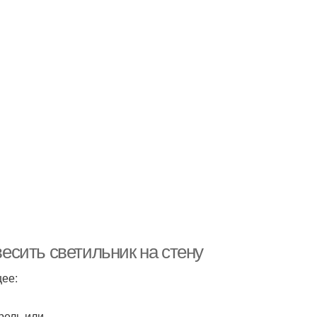
весить светильник на стену
щее:
рель или