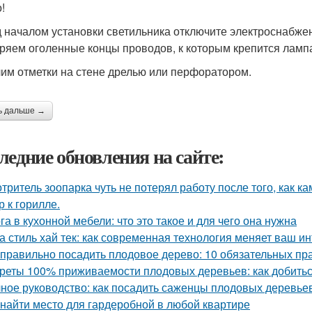
!
 началом установки светильника отключите электроснабже
ряем оголенные концы проводов, к которым крепится ламп
им отметки на стене дрелью или перфоратором.
ь дальше →
ледние обновления на сайте:
тритель зоопарка чуть не потерял работу после того, как к
р к горилле.
га в кухонной мебели: что это такое и для чего она нужна
а стиль хай тек: как современная технология меняет ваш и
 правильно посадить плодовое дерево: 10 обязательных пр
реты 100% приживаемости плодовых деревьев: как добитьс
ное руководство: как посадить саженцы плодовых деревьев
 найти место для гардеробной в любой квартире