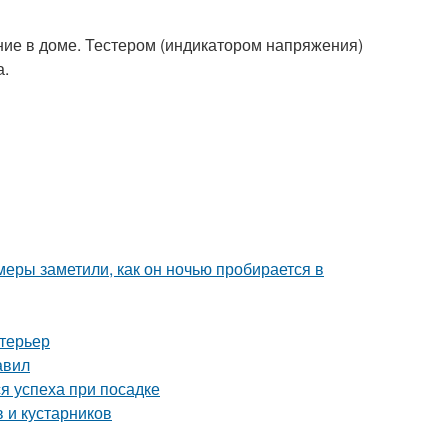
ние в доме. Тестером (индикатором напряжения)
а.
амеры заметили, как он ночью пробирается в
нтерьер
авил
я успеха при посадке
 и кустарников