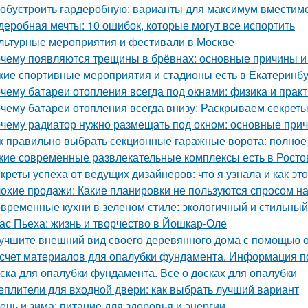
 обустроить гардеробную: варианты для максимум вместим
деробная мечты: 10 ошибок, которые могут все испортить
льтурные мероприятия и фестивали в Москве
чему появляются трещины в брёвнах: основные причины 
кие спортивные мероприятия и стадионы есть в Екатеринб
чему батареи отопления всегда под окнами: физика и практ
чему батареи отопления всегда внизу: Раскрываем секрет
чему радиатор нужно размещать под окном: основные при
к правильно выбрать секционные гаражные ворота: полное
кие современные развлекательные комплексы есть в Росто
креты успеха от ведущих дизайнеров: что я узнала и как эт
охие продажи: Какие планировки не пользуются спросом н
временные кухни в зеленом стиле: экологичный и стильны
ас Пьеха: жизнь и творчество в Йошкар-Оле
учшите внешний вид своего деревянного дома с помощью о
счет материалов для опалубки фундамента. Информация п
ска для опалубки фундамента. Все о досках для опалубки
еплители для входной двери: как выбрать лучший вариант
ень и зима: питание для здоровья и энергии