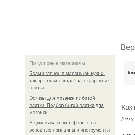
Вер
Популярные материалы
Кл
Белый глянец в маленькой кухне:
как правильно подобрать фартук из
плитки
Эскизы для мозаики из битой
плитки. Подбор битой плитки для
Как 
мозаики
Для у
В одиночку зашить фронтоны:
основные принципы и инструменты
лампа