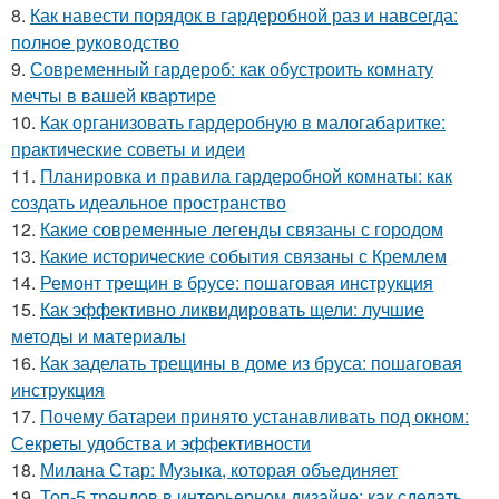
8.
Как навести порядок в гардеробной раз и навсегда:
полное руководство
9.
Современный гардероб: как обустроить комнату
мечты в вашей квартире
10.
Как организовать гардеробную в малогабаритке:
практические советы и идеи
11.
Планировка и правила гардеробной комнаты: как
создать идеальное пространство
12.
Какие современные легенды связаны с городом
13.
Какие исторические события связаны с Кремлем
14.
Ремонт трещин в брусе: пошаговая инструкция
15.
Как эффективно ликвидировать щели: лучшие
методы и материалы
16.
Как заделать трещины в доме из бруса: пошаговая
инструкция
17.
Почему батареи принято устанавливать под окном:
Секреты удобства и эффективности
18.
Милана Стар: Музыка, которая объединяет
19.
Топ-5 трендов в интерьерном дизайне: как сделать