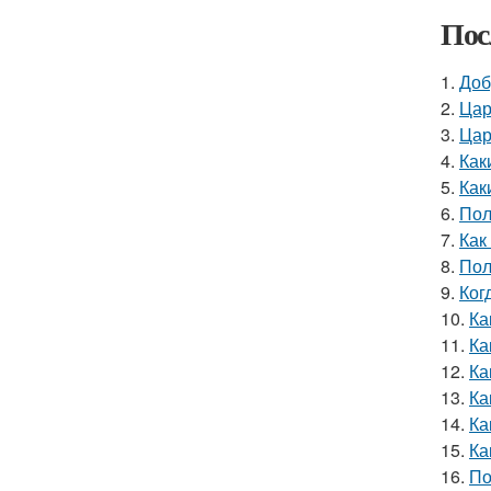
Пос
1.
Доб
2.
Цар
3.
Цар
4.
Как
5.
Как
6.
Пол
7.
Как
8.
Пол
9.
Ког
10.
Ка
11.
Ка
12.
Ка
13.
Ка
14.
Ка
15.
Ка
16.
По