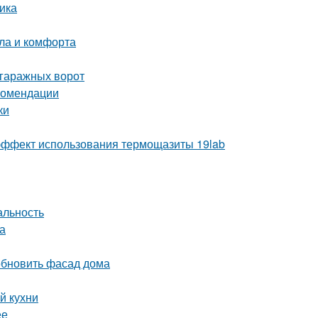
ика
пла и комфорта
 гаражных ворот
екомендации
ки
ё эффект использования термощазиты 19lab
альность
а
обновить фасад дома
й кухни
ее