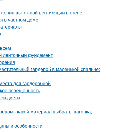
ужения вытяжной вентиляции в стене
я в частном доме
материалы
р
а
 всем
й ленточный фундамент
зорения
местительный гардероб в маленькой спальне:
 места для гардеробной
такое освещенность
ней диеты
с
ревом - какой материал выбрать: вагонка,
ипы и особенности