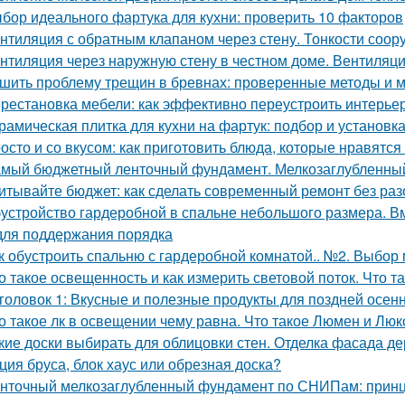
бор идеального фартука для кухни: проверить 10 факторов
нтиляция с обратным клапаном через стену. Тонкости соор
нтиляция через наружную стену в честном доме. Вентиляци
шить проблему трещин в бревнах: проверенные методы и 
рестановка мебели: как эффективно переустроить интерье
рамическая плитка для кухни на фартук: подбор и установк
осто и со вкусом: как приготовить блюда, которые нравятся
мый бюджетный ленточный фундамент. Мелкозаглубленны
итывайте бюджет: как сделать современный ремонт без ра
устройство гардеробной в спальне небольшого размера. В
для поддержания порядка
к обустроить спальню с гардеробной комнатой.. №2. Выбор
о такое освещенность и как измерить световой поток. Что 
головок 1: Вкусные и полезные продукты для поздней осен
о такое лк в освещении чему равна. Что такое Люмен и Люк
кие доски выбирать для облицовки стен. Отделка фасада де
ция бруса, блок хаус или обрезная доска?
нточный мелкозаглубленный фундамент по СНИПам: принц