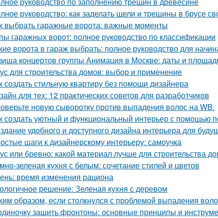
лное руководство по заполнению трещин в древесине
лное руководство: как заделать щели и трещины в брусе с
к выбрать гаражные ворота: важные моменты
пы гаражных ворот: полное руководство по классификации
кие ворота в гараж выбрать: полное руководство для начи
иша концертов группы Анимация в Москве: даты и площад
ус для строительства домов: выбор и применение
к создать стильную квартиру без помощи дизайнера
зайн для тех: 12 практических советов для разработчиков
оверьте новую сыворотку против выпадения волос на WB.
к создать уютный и функциональный интерьер с помощью п
здание удобного и доступного дизайна интерьера для буду
остые шаги к дизайнерскому интерьеру: самоучка
ус или бревно: какой материал лучше для строительства д
мно-зеленая кухня с белым: сочетание стилей и цветов
ень: время изменения рациона
ологичное решение: Зеленая кухня с деревом
ким образом, если столкнулся с проблемой выпадения воло
одиночку зашить фронтоны: основные принципы и инструм