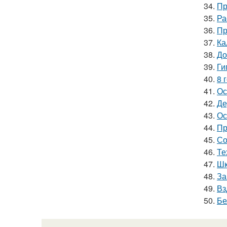
34.
Пр
35.
Ра
36.
Пр
37.
Ка
38.
До
39.
Ги
40.
8 
41.
Ос
42.
Де
43.
Ос
44.
Пр
45.
Со
46.
Те
47.
Шк
48.
За
49.
Вз
50.
Бе