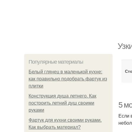
Узк
Популярные материалы
Ст
Белый глянец в маленькой кухне:
как правильно подобрать фартук из
плитки
Конструкция душа летнего. Как
построить летний душ своими
5 м
руками
Если 
Фартук для кухни своими руками.
небол
Как выбрать материал?