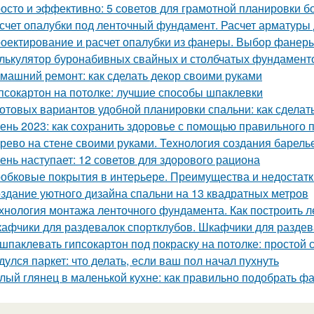
осто и эффективно: 5 советов для грамотной планировки б
счет опалубки под ленточный фундамент. Расчет арматуры
оектирование и расчет опалубки из фанеры. Выбор фанеры
лькулятор буронабивных свайных и столбчатых фундамент
машний ремонт: как сделать декор своими руками
псокартон на потолке: лучшие способы шпаклевки
готовых вариантов удобной планировки спальни: как сдела
ень 2023: как сохранить здоровье с помощью правильного 
рево на стене своими руками. Технология создания барель
ень наступает: 12 советов для здорового рациона
обковые покрытия в интерьере. Преимущества и недостатк
здание уютного дизайна спальни на 13 квадратных метров
хнология монтажа ленточного фундамента. Как построить 
афчики для раздевалок спортклубов. Шкафчики для раздева
шпаклевать гипсокартон под покраску на потолке: простой
дулся паркет: что делать, если ваш пол начал пухнуть
лый глянец в маленькой кухне: как правильно подобрать фа