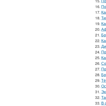
15.
По
16.
По
17.
Ка
18.
Ти
19.
Ка
20.
Аф
21.
Бр
22.
Ка
23.
Ди
24.
Пр
25.
Ка
26.
Со
27.
Пр
28.
Бр
29.
Тё
30.
Ос
31.
Эк
32.
Та
33.
В 