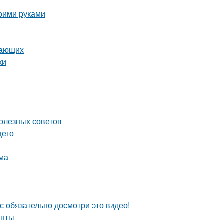
воими руками
нающих
ки
олезных советов
щего
ома
с обязательно досмотри это видео!
енты