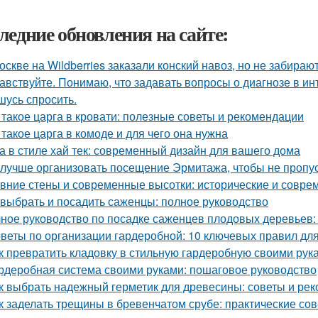
ледние обновления на сайте:
оскве на Wildberries заказали конский навоз, но не забирают
авствуйте. Понимаю, что задавать вопросы о диагнозе в ин
шусь спросить.
 такое царга в кровати: полезные советы и рекомендации
 такое царга в комоде и для чего она нужна
а в стиле хай тек: современный дизайн для вашего дома
 лучше организовать посещение Эрмитажа, чтобы не пропус
вние стены и современные высотки: исторические и совр
 выбрать и посадить саженцы: полное руководство
ное руководство по посадке саженцев плодовых деревьев:
веты по организации гардеробной: 10 ключевых правил дл
к превратить кладовку в стильную гардеробную своими рук
рдеробная система своими руками: пошаговое руководство
к выбрать надежный герметик для древесины: советы и ре
к заделать трещины в бревенчатом срубе: практические со