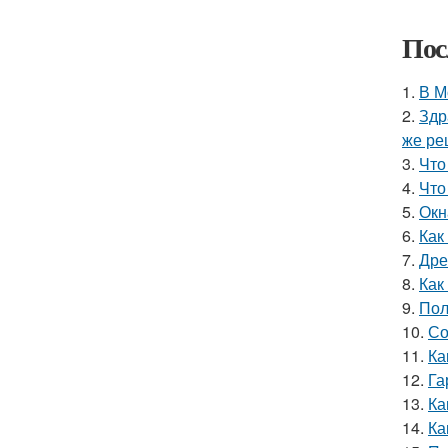
Пос
1.
В М
2.
Здр
же ре
3.
Что
4.
Что
5.
Окн
6.
Как
7.
Дре
8.
Как
9.
Пол
10.
Со
11.
Ка
12.
Га
13.
Ка
14.
Ка