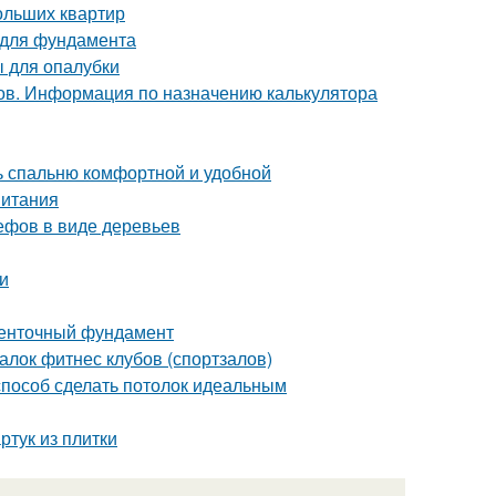
ольших квартир
 для фундамента
 для опалубки
ов. Информация по назначению калькулятора
ть спальню комфортной и удобной
питания
ефов в виде деревьев
и
ленточный фундамент
лок фитнес клубов (спортзалов)
 способ сделать потолок идеальным
ртук из плитки