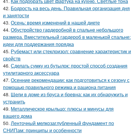
41.
Как подобрать цвет фартука на кухню. Светлые тона
42.
Бодрость на весь день. Правильная организация дня
и занятости
43.
Осень: время изменений в нашей диете
44.
Обустройство гардеробной в спальне небольшого
размера. Вместительный гардероб в маленькой спальне:
идеи для поддержания порядка
45.
Рубемаст или стеклоизол: сравнение характеристик и
свойств
46.
Сделать сумку из бутылок: простой способ создания
утилитарного аксессуара
47.
Осенние рекомендации: как подготовиться к сезону с
помощью правильного режима и рациона питания
48.
Щели в доме из бруса и бревна: как их обнаружить и
устранить
49.
Металлическое крыльцо: плюсы и минусы для
вашего дома
50.
Ленточный мелкозаглубленный фундамент по
СНИПам: принципы и особенности