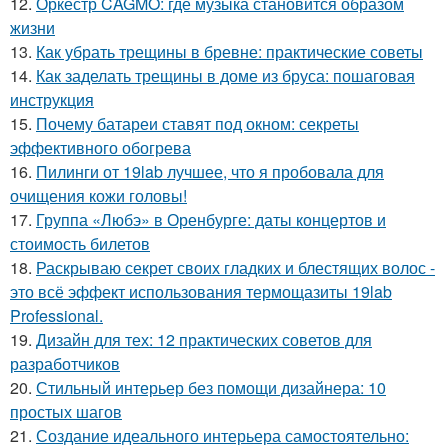
12.
Оркестр CAGMO: где музыка становится образом
жизни
13.
Как убрать трещины в бревне: практические советы
14.
Как заделать трещины в доме из бруса: пошаговая
инструкция
15.
Почему батареи ставят под окном: секреты
эффективного обогрева
16.
Пилинги от 19lab лучшее, что я пробовала для
очищения кожи головы!
17.
Группа «Любэ» в Оренбурге: даты концертов и
стоимость билетов
18.
Раскрываю секрет своих гладких и блестящих волос -
это всё эффект использования термощазиты 19lab
Professional.
19.
Дизайн для тех: 12 практических советов для
разработчиков
20.
Стильный интерьер без помощи дизайнера: 10
простых шагов
21.
Создание идеального интерьера самостоятельно: