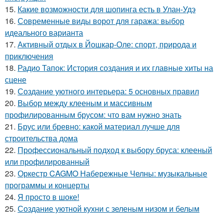
15.
Какие возможности для шопинга есть в Улан-Удэ
16.
Современные виды ворот для гаража: выбор
идеального варианта
17.
Активный отдых в Йошкар-Оле: спорт, природа и
приключения
18.
Радио Тапок: История создания и их главные хиты на
сцене
19.
Создание уютного интерьера: 5 основных правил
20.
Выбор между клееным и массивным
профилированным брусом: что вам нужно знать
21.
Брус или бревно: какой материал лучше для
строительства дома
22.
Профессиональный подход к выбору бруса: клееный
или профилированный
23.
Оркестр CAGMO Набережные Челны: музыкальные
программы и концерты
24.
Я просто в шоке!
25.
Создание уютной кухни с зеленым низом и белым