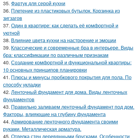
35.
Фартук для серой кухни
36.
Плетение из пластиковых бутылок. Корзинка из
зигзагов
37.
Один в квартире: как сделать её комфортной и
уютной
38.
Влияние цвета кухни на настроение и эмоции
39.
Классические и современные бра в интерьере. Виды
бра: классификации по различным признакам
40.
Создание комфортной и функциональной квартиры:
10 основных принципов планировки
41.
Плюсы и минусы пробкового покрытия для пола. По
способу укладки
42.
Ленточный фундамент для дома. Виды ленточных
фундаментов
43.
Правильно заливаем ленточный фундамент под дом.
Факторы, влияющие на глубину фундамента
44.
Армирование ленточного фундамента своими
руками. Металлическая арматура.
45.
Отделка стен деревянными брусками. Особенности