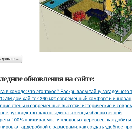
ь дальше →
ледние обновления на сайте:
га в комоде: что это такое? Раскрываем тайну загадочного
ОИМ дом хай-тек 260 м2: современный комфорт и инновац
вние стены и современные высотки: исторические и совр
ное руководство: как посадить саженцы яблони весной
реты 100% приживаемости плодовых деревьев: как добитьс
нировка гардеробной с размерами: как создать удобное пр