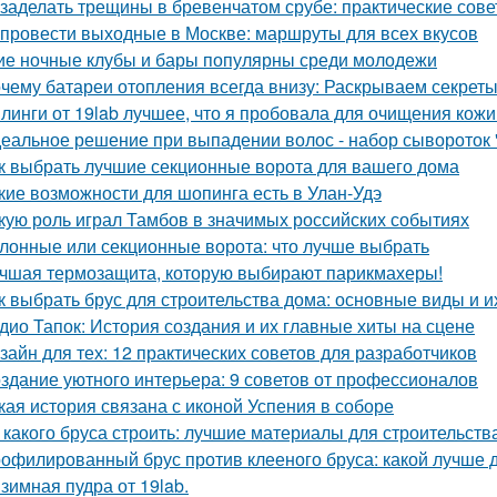
 заделать трещины в бревенчатом срубе: практические сов
 провести выходные в Москве: маршруты для всех вкусов
ие ночные клубы и бары популярны среди молодежи
чему батареи отопления всегда внизу: Раскрываем секрет
линги от 19lab лучшее, что я пробовала для очищения кожи
еальное решение при выпадении волос - набор сывороток "
к выбрать лучшие секционные ворота для вашего дома
кие возможности для шопинга есть в Улан-Удэ
кую роль играл Тамбов в значимых российских событиях
лонные или секционные ворота: что лучше выбрать
чшая термозащита, которую выбирают парикмахеры!
к выбрать брус для строительства дома: основные виды и и
дио Тапок: История создания и их главные хиты на сцене
зайн для тех: 12 практических советов для разработчиков
здание уютного интерьера: 9 советов от профессионалов
кая история связана с иконой Успения в соборе
 какого бруса строить: лучшие материалы для строительств
офилированный брус против клееного бруса: какой лучше 
зимная пудра от 19lab.