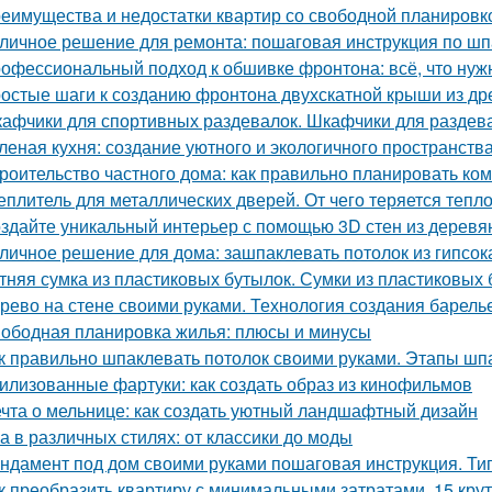
еимущества и недостатки квартир со свободной планировко
личное решение для ремонта: пошаговая инструкция по шп
офессиональный подход к обшивке фронтона: всё, что нуж
остые шаги к созданию фронтона двухскатной крыши из д
афчики для спортивных раздевалок. Шкафчики для раздев
леная кухня: создание уютного и экологичного пространств
роительство частного дома: как правильно планировать ко
еплитель для металлических дверей. От чего теряется тепл
здайте уникальный интерьер с помощью 3D стен из деревя
личное решение для дома: зашпаклевать потолок из гипсок
тняя сумка из пластиковых бутылок. Сумки из пластиковых 
рево на стене своими руками. Технология создания барель
ободная планировка жилья: плюсы и минусы
к правильно шпаклевать потолок своими руками. Этапы шп
илизованные фартуки: как создать образ из кинофильмов
чта о мельнице: как создать уютный ландшафтный дизайн
а в различных стилях: от классики до моды
ндамент под дом своими руками пошаговая инструкция. Ти
к преобразить квартиру с минимальными затратами. 15 кру