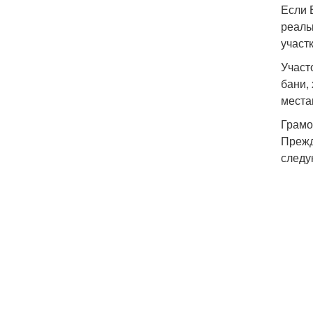
Если 
реаль
участк
Участ
бани,
места
Грамо
Прежд
следу