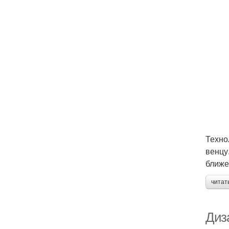
Техно
венцу
ближе
читат
Диза