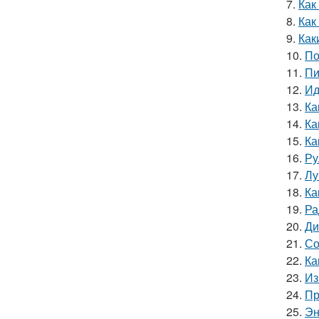
7.
Как
8.
Как
9.
Как
10.
По
11.
Пи
12.
Ид
13.
Ка
14.
Ка
15.
Ка
16.
Ру
17.
Лу
18.
Ка
19.
Ра
20.
Ди
21.
Со
22.
Ка
23.
Из
24.
Пр
25.
Эн