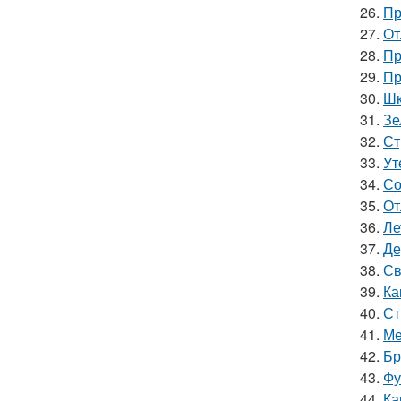
26.
Пр
27.
От
28.
Пр
29.
Пр
30.
Шк
31.
Зе
32.
Ст
33.
Ут
34.
Со
35.
От
36.
Ле
37.
Де
38.
Св
39.
Ка
40.
Ст
41.
Ме
42.
Бр
43.
Фу
44.
Ка