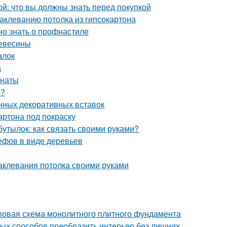
й: что вы должны знать перед покупкой
аклеванию потолка из гипсокартона
но знать о профнастиле
ревесины
алок
а
мнаты
о?
нных декоративных вставок
артона под покраску
бутылок: как связать своими руками?
ефов в виде деревьев
аклевания потолка своими руками
повая схема монолитного плитного фундамента
тых способов преобразить интерьер без лишних