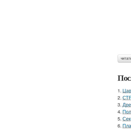
читат
Пос
1.
Цар
2.
СТР
3.
Дре
4.
Пол
5.
Сек
6.
Пла