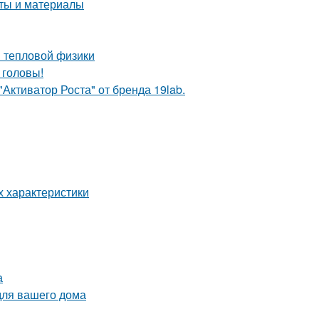
еты и материалы
ы тепловой физики
 головы!
Активатор Роста" от бренда 19lab.
х характеристики
а
для вашего дома