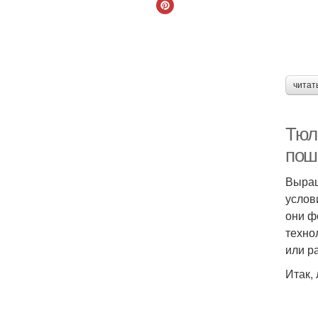
читат
Тюл
пош
Выращ
услов
они ф
техно
или р
Итак,