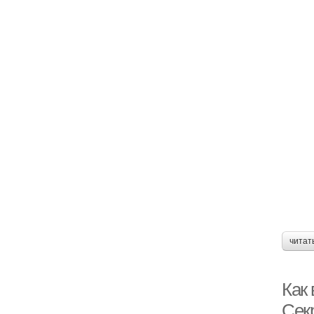
читат
Как
Сек