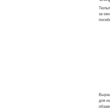
Тюльп
за ок
погиб
Выращ
для н
обзав