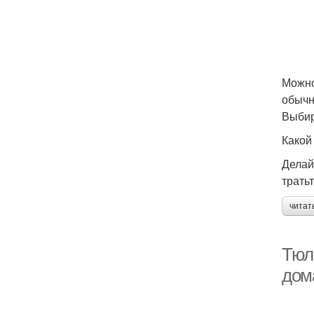
Можно
обычн
Выбир
Какой
Делай
трать
читат
Тюл
дом