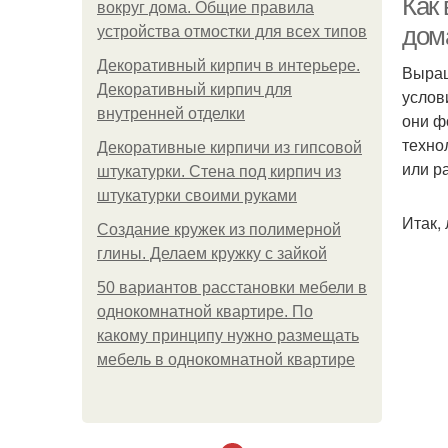
Как
вокруг дома. Общие правила
дом
устройства отмостки для всех типов
Декоративный кирпич в интерьере.
Выращ
Декоративный кирпич для
услов
внутренней отделки
они ф
техно
Декоративные кирпичи из гипсовой
или р
штукатурки. Стена под кирпич из
штукатурки своими руками
Итак,
Создание кружек из полимерной
глины. Делаем кружку с зайкой
50 вариантов расстановки мебели в
однокомнатной квартире. По
какому принципу нужно размещать
мебель в однокомнатной квартире