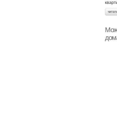
кварт
читат
Мож
дом