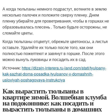
А когда тюльпаны немного подрастут, воткните в землю
несколько палочек и положите сверху пленку. Днем
пленку убирайте для проветривания, чтобы в горшках не
образовывалась плесень . Только будьте осторожны, не
сломайте цветы.
Когда тюльпаны отцветут, обрежьте цветоносы, а листья
оставьте. Удаляйте их только после того, как они
полностью пожелтеют и завянут в горшке. После этого
можно вынуть луковицы и посадить их в сад.
Источник:
https://dizajn-interera.ru-land.com/stati/tyulpany-
kak-sazhat-doma-posadka-tyulpanov-v-domashnih-
usloviyah-poshagovaya-instrukciya
Как вырастить тюльпаны в
квартире зимой. Волшебная клумба
на подоконнике: как посадить и
вырастить тюльпаны в домашних