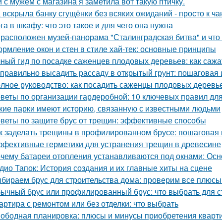
 с мужем с магазина я заметила вот такую птичку.
 вскрыла банку сгущёнки без всяких ожиданий - просто к ча
га в шкафу: что это такое и для чего она нужна
 расположен музей-панорама "Сталинградская битва" и что
рмление окон и стен в стиле хай-тек: основные принципы
ный гид по посадке саженцев плодовых деревьев: как сажа
 правильно высадить рассаду в открытый грунт: пошаговая
лное руководство: как посадить саженцы плодовых деревье
веты по организации гардеробной: 10 ключевых правил дл
кие парки имеют историю, связанную с известными людьми
веты по защите брус от трещин: эффективные способы
к заделать трещины в профилированном брусе: пошаговая 
фективные герметики для устранения трещин в древесине
чему батареи отопления устанавливаются под окнами: Ос
дио Тапок: История создания и их главные хиты на сцене
бираем брус для строительства дома: проверим все плюсы
ычный брус или профилированный брус: что выбрать для с
артира с ремонтом или без отделки: что выбрать
ободная планировка: плюсы и минусы приобретения кварт