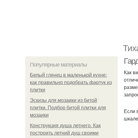
Тих
Гар
Популярные материалы
Как в
Белый глянец в маленькой кухне:
отлич
как правильно подобрать фартук из
разме
плитки
запро
Эскизы для мозаики из битой
плитки. Подбор битой плитки для
Если 
мозаики
шкале
Конструкция душа летнего. Как
построить летний душ своими