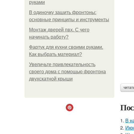
руками
В одиночку зашить фронтоны:
основные принципы и инструменты
Монтаж дверей пвх. С чего
начинать работу?
Фартук для кухни своими руками.
Как выбрать материал?
Увеличьте привлекательность
своего дома с помощью фронтона
двухскатной крыши
читат
Пос
1.
В н
2.
Июн