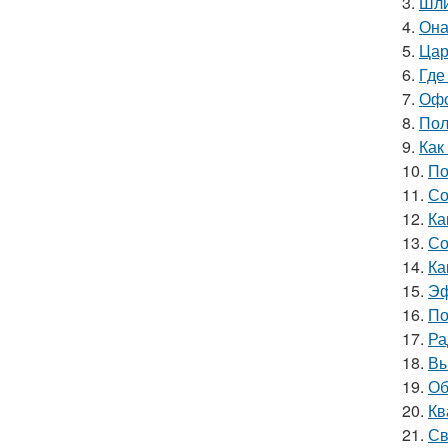
3.
Шли
4.
Она
5.
Цар
6.
Где
7.
Офо
8.
Пол
9.
Как
10.
По
11.
Со
12.
Ка
13.
Со
14.
Ка
15.
Эф
16.
По
17.
Ра
18.
Вы
19.
Об
20.
Кв
21.
Св