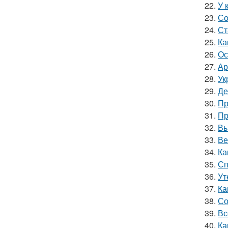
22.
У 
23.
Со
24.
Ст
25.
Ка
26.
Ос
27.
Ар
28.
Ук
29.
Де
30.
Пр
31.
Пр
32.
Вы
33.
Ве
34.
Ка
35.
Сп
36.
Ут
37.
Ка
38.
Со
39.
Вс
40.
Ка