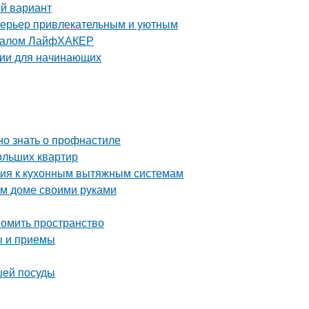
ый вариант
интерьер привлекательным и уютным
урналом ЛайфХАКЕР
ции для начинающих
но знать о профнастиле
ольших квартир
ания к кухонным вытяжным системам
ом доме своими руками
номить пространство
ы и приемы
шей посуды