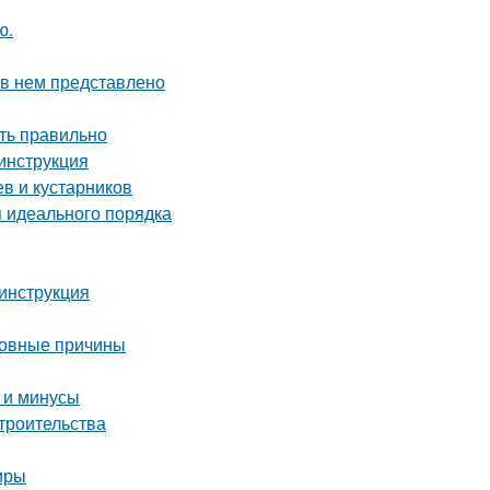
ю.
 в нем представлено
ть правильно
 инструкция
в и кустарников
я идеального порядка
инструкция
новные причины
 и минусы
троительства
иры