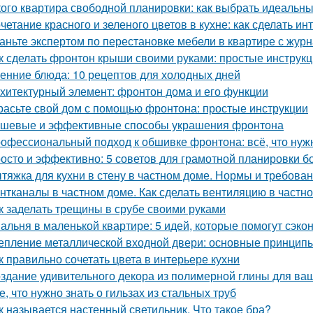
кого квартира свободной планировки: как выбрать идеальн
четание красного и зеленого цветов в кухне: как сделать 
аньте экспертом по перестановке мебели в квартире с ж
к сделать фронтон крыши своими руками: простые инструк
енние блюда: 10 рецептов для холодных дней
хитектурный элемент: фронтон дома и его функции
расьте свой дом с помощью фронтона: простые инструкции
шевые и эффективные способы украшения фронтона
офессиональный подход к обшивке фронтона: всё, что нуж
осто и эффективно: 5 советов для грамотной планировки б
тяжка для кухни в стену в частном доме. Нормы и требов
нтканалы в частном доме. Как сделать вентиляцию в частн
к заделать трещины в срубе своими руками
альня в маленькой квартире: 5 идей, которые помогут сэко
епление металлической входной двери: основные принцип
к правильно сочетать цвета в интерьере кухни
здание удивительного декора из полимерной глины для ва
е, что нужно знать о гильзах из стальных труб
к называется настенный светильник. Что такое бра?