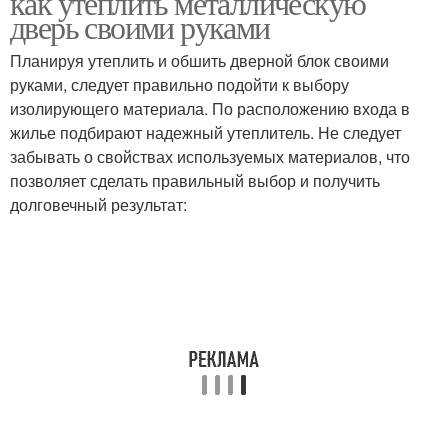
как утеплить металлическую
дверь своими руками
Планируя утеплить и обшить дверной блок своими
руками, следует правильно подойти к выбору
Железная дверь
Дверь к утеплению
изолирующего материала. По расположению входа в
жилье подбирают надежный утеплитель. Не следует
забывать о свойствах используемых материалов, что
позволяет сделать правильный выбор и получить
Дверь в зависимости
Входная дверь
долговечный результат:
Материал к двери
Двери в зависимости