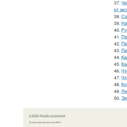
37.
Че
от эк
38.
Со
39.
На
40.
Ру
41.
Пр
42.
Пр
43.
Пе
44.
Ка
45.
Ка
46.
Чт
47.
Чт
48.
Ку
49.
Ле
50.
Эк
© 2026 Дизайн интерьера
Лучшие идеи декора и дизайна!