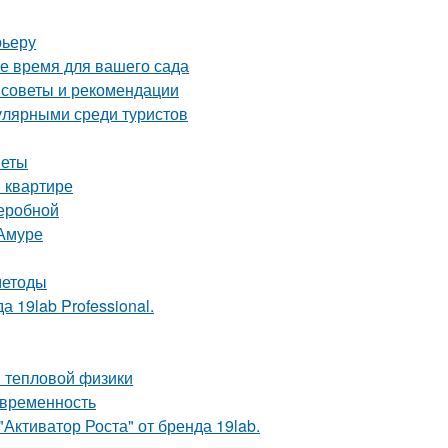
рьеру
ое время для вашего сада
 советы и рекомендации
улярными среди туристов
веты
 квартире
деробной
-Амуре
методы
 19lab Professional.
ы тепловой физики
овременность
Активатор Роста" от бренда 19lab.