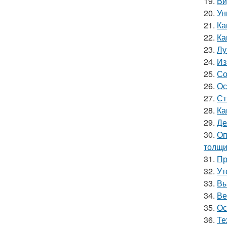
19.
Ви
20.
Ун
21.
Ка
22.
Ка
23.
Лу
24.
Из
25.
Со
26.
Ос
27.
Ст
28.
Ка
29.
Де
30.
Оп
толщи
31.
Пр
32.
Ут
33.
Вы
34.
Ве
35.
Ос
36.
Те