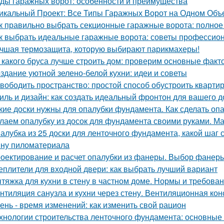
ды гаражных ворот: особенности и преимущества
икальный Проект: Все Типы Гаражных Ворот на Одном Объ
к правильно выбрать секционные гаражные ворота: полное
к выбрать идеальные гаражные ворота: советы профессио
чшая термозащита, которую выбирают парикмахеры!
 какого бруса лучше строить дом: проверим основные факт
здание уютной зелено-белой кухни: идеи и советы
вободить пространство: простой способ обустроить кварти
иль и дизайн: как создать идеальный фронтон для вашего 
кие доски нужны для опалубки фундамента. Как сделать опа
лаем опалубку из досок для фундамента своими руками. М
алубка из 25 доски для ленточного фундамента, какой шаг
ну пиломатериала
оектирование и расчет опалубки из фанеры. Выбор фанеры
еплители для входной двери: как выбрать лучший вариант
тяжка для кухни в стену в частном доме. Нормы и требов
нтиляция санузла и кухни через стену. Вентиляционная кон
ень - время изменений: как изменить свой рацион
хнологии строительства ленточного фундамента: основные