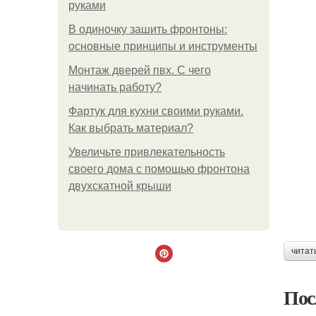
руками
В одиночку зашить фронтоны:
основные принципы и инструменты
Монтаж дверей пвх. С чего
начинать работу?
Фартук для кухни своими руками.
Как выбрать материал?
Увеличьте привлекательность
своего дома с помощью фронтона
двухскатной крыши
читат
Пос