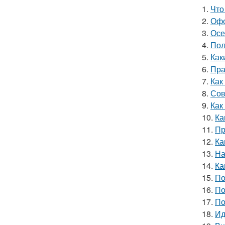
1.
Что
2.
Офо
3.
Осе
4.
Пол
5.
Как
6.
Пра
7.
Как
8.
Сов
9.
Как
10.
Ка
11.
Пр
12.
Ка
13.
На
14.
Ка
15.
По
16.
По
17.
По
18.
Ид