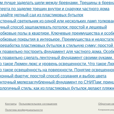
м лучше заделать щели между бревнами. Трещины в бревн
сперта по заделке трещин внутри и снаружи частного дома
здайте уютный сад из пластиковых бутылок
стенный светильник из одной или нескольких ламп толкова
чный способ зашпаклевать потолок: простой и дешевый
обковые полы в квартире. Ключевые преимущества и особ
обковые покрытия в интерьере. Преимущества и недостатк
реработка пластиковых бутылок в стильную сумку: просто
к правильно построить фундамент для частного дома. Осо
к правильно сделать ленточный фундамент своими руками. 
о такое Люмен люкс и уровень освещенности. Что такое Лю
о такое освещённость на поверхности. Понятие освещенно
хонный фартук: простой способ создания и выбор цвета
нточный мелкозаглубленный фундамент по СНИПам: принц
ологичный стиль: как из пластиковых бутылок делают пляж
Контакты
Пользовательское соглашение
Обратная св
Политика конфидециальности
Копирование раз