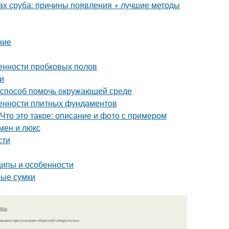
ах сруба: причины появления + лучшие методы
ние
енности пробковых полов
и
й способ помочь окружающей среде
бенности плитных фундаментов
Что это такое: описание и фото с примером
мен и люкс
сти
ипы и особенности
ные сумки
язь
решено при указании обратной гиперссылки.