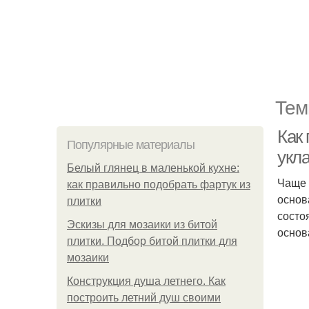
Тем
Как
Популярные материалы
укл
Белый глянец в маленькой кухне:
Чаще 
как правильно подобрать фартук из
основ
плитки
состо
Эскизы для мозаики из битой
основ
плитки. Подбор битой плитки для
мозаики
Конструкция душа летнего. Как
построить летний душ своими