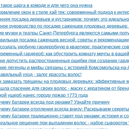
 такое царга в комоде и для чего она нужна
рмление окон в стиле хай тек: современный подход к инте
нняя посадка деревьев и кустарников: почему это идеальн
ное руководство по посадке саженцев плодовых деревьев:
ие музеи и театры Санкт-Петербурга являются самыми поп
вильная посадка саженцев весной: советы и рекомендации
 создать удобную гардеробную в квартире: практические со
ременный гардероб: как обустроить комнату мечты в вашей
 не допустить распространенные ошибки при создании гар
кие легенды и мифы связаны с историей Комсомольска-на
авильный уход - залог красоты волос!
к замазать трещины на плодовых деревьях: эффективные 
шла спасение для своих волос - маску с кератином от бренда
кой ущерб нанес городу пожар 1773 года
чему батареи всегда под окнами? Узнайте причину
чему батареи отопления всегда внизу: Раскрываем секрет
чему батареи традиционно ставят под окнами: история и с
еальное решение при выпадении волос - набор сывороток "