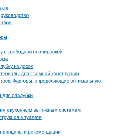
екте
 руководство
налов
оры
ру с свободной планировкой
дома
лубку из досок
атериалы для съемной конструкции
 стоек. Факторы, определяющие оптимальную
 для опалубки
ания к кухонным вытяжным системам
струкция в туалете
 принципы и рекомендации