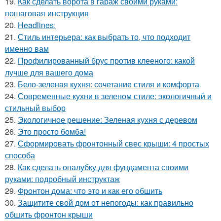
19.
Как сделать ворота в гараж своими руками:
пошаговая инструкция
20.
Headlines:
21.
Стиль интерьера: как выбрать то, что подходит
именно вам
22.
Профилированный брус против клееного: какой
лучше для вашего дома
23.
Бело-зеленая кухня: сочетание стиля и комфорта
24.
Современные кухни в зеленом стиле: экологичный и
стильный выбор
25.
Экологичное решение: Зеленая кухня с деревом
26.
Это просто бомба!
27.
Сформировать фронтонный свес крыши: 4 простых
способа
28.
Как сделать опалубку для фундамента своими
руками: подробный инструктаж
29.
Фронтон дома: что это и как его обшить
30.
Защитите свой дом от непогоды: как правильно
обшить фронтон крыши