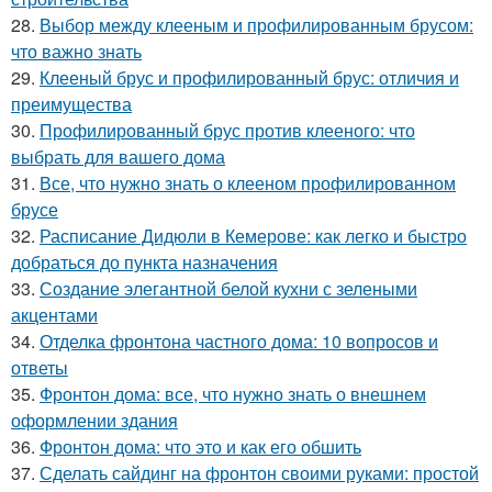
28.
Выбор между клееным и профилированным брусом:
что важно знать
29.
Клееный брус и профилированный брус: отличия и
преимущества
30.
Профилированный брус против клееного: что
выбрать для вашего дома
31.
Все, что нужно знать о клееном профилированном
брусе
32.
Расписание Дидюли в Кемерове: как легко и быстро
добраться до пункта назначения
33.
Создание элегантной белой кухни с зелеными
акцентами
34.
Отделка фронтона частного дома: 10 вопросов и
ответы
35.
Фронтон дома: все, что нужно знать о внешнем
оформлении здания
36.
Фронтон дома: что это и как его обшить
37.
Сделать сайдинг на фронтон своими руками: простой