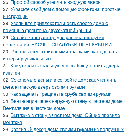
26.
Простой способ утеплить входную дверь
27.
Украсьте свой дом с помощью фронтона: простые
инструкции
28.
Увеличьте привлекательность своего дома с
помощью фронтона двухскатной крыши
29.
Онлайн калькулятор для расчета опалубки
перекрытия. РАСЧЕТ ОПАЛУБКИ ПЕРЕКРЫТИЙ
30.
Роспись стен акриловыми красками: как сделать
интерьер уникальным
31.
Как утеплить стальную дверь. Как утеплить дверь
изнутри
32.
Сэкономьте деньги и согрейте дом: как утеплить
металлическую дверь своими руками
33.
Как заделать трещины в срубе своими руками
34.
Вентиляция через наружную стену в честном доме.
Вентиляция в частном доме
35.
Вытяжка в стену в частном доме. Общие правила
монтажа
36.
Красивый декор дома своими руками из подручных