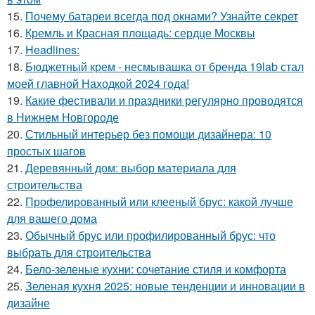
15.
Почему батареи всегда под окнами? Узнайте секрет
16.
Кремль и Красная площадь: сердце Москвы
17.
Headlines:
18.
Бюджетный крем - несмывашка от бренда 19lab стал
моей главной Находкой 2024 года!
19.
Какие фестивали и праздники регулярно проводятся
в Нижнем Новгороде
20.
Стильный интерьер без помощи дизайнера: 10
простых шагов
21.
Деревянный дом: выбор материала для
строительства
22.
Профелированный или клееный брус: какой лучше
для вашего дома
23.
Обычный брус или профилированный брус: что
выбрать для строительства
24.
Бело-зеленые кухни: сочетание стиля и комфорта
25.
Зеленая кухня 2025: новые тенденции и инновации в
дизайне