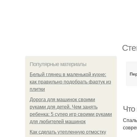
Сте
Популярные материалы
Пе
Белый глянец в маленькой кухне:
как правильно подобрать фартук из
плитки
Дорога для машинок своими
руками для детей. Чем занять
Что
ребенка: 5 супер игр своими руками
Спаль
для любителей машинок
совре
Как сделать утепленную отмостку