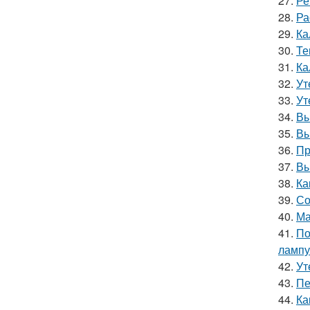
27.
Ре
28.
Ра
29.
Ка
30.
Те
31.
Ка
32.
Ут
33.
Ут
34.
Вы
35.
Вы
36.
Пр
37.
Вы
38.
Ка
39.
Со
40.
Ма
41.
По
лампу
42.
Ут
43.
Пе
44.
Ка