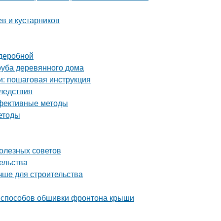
в и кустарников
рдеробной
руба деревянного дома
и: пошаговая инструкция
ледствия
ффективные методы
етоды
олезных советов
ельства
чше для строительства
 способов обшивки фронтона крыши