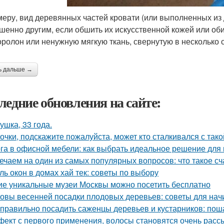
меру, вид деревянных частей кровати (или выполненных из
шенно другим, если обшить их искусственной кожей или об
оролон или ненужную мягкую ткань, свернутую в несколько 
ь дальше →
ледние обновления на сайте:
ушка, 33 года.
очки, подскажите пожалуйста, может кто сталкивался с так
га в офисной мебели: как выбрать идеальное решение для
ечаем на один из самых популярных вопросов: что такое сч
ль окон в домах хай тек: советы по выбору
ие уникальные музеи Москвы можно посетить бесплатно
овы весенней посадки плодовых деревьев: советы для на
 правильно посадить саженцы деревьев и кустарников: пош
ект с первого применения, волосы становятся очень рассы