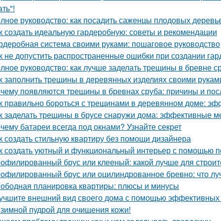
ть"!
лное руководство: как посадить саженцы плодовых деревье
к создать идеальную гардеробную: советы и рекомендации
рдеробная система своими руками: пошаговое руководство
к не допустить распространенные ошибки при создании га
лное руководство: как лучше заделать трещины в бревне с
к заполнить трещины в деревянных изделиях своими рукам
чему появляются трещины в бревнах сруба: причины и пос
к правильно бороться с трещинами в деревянном доме: э
к заделать трещины в брусе снаружи дома: эффективные м
чему батареи всегда под окнами? Узнайте секрет
к создать стильную квартиру без помощи дизайнера
к создать уютный и функциональный интерьер с помощью п
офилированный брус или клееный: какой лучше для строит
офилированный брус или оцилиндрованное бревно: что лу
ободная планировка квартиры: плюсы и минусы
учшите внешний вид своего дома с помощью эффективных
зимной пудрой для очищения кожи!