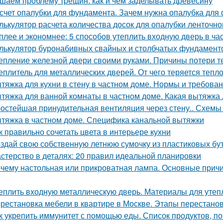
шаем проблему трещин: как и чем заделывать древесину
счет опалубки для фундамента. Зачем нужна опалубка для 
лькулятор расчета количества досок для опалубки ленточн
плее и экономнее: 5 способов утеплить входную дверь в ча
лькулятор буронабивных свайных и столбчатых фундамент
епление железной двери своими руками. Причины потери т
еплитель для металлических дверей. От чего теряется тепл
тяжка для кухни в стену в частном доме. Нормы и требов
тяжка для ванной комнаты в частном доме. Какая вытяжка 
остейшая принудительная вентиляция через стену.. Схемы 
тяжка в частном доме. Специфика канальной вытяжки
к правильно сочетать цвета в интерьере кухни
здай свою собственную летнюю сумочку из пластиковых бу
стерство в деталях: 20 правил идеальной планировки
чему настольная или прикроватная лампа. Основные причи
еплить входную металлическую дверь. Материалы для утеп
рестановка мебели в квартире в Москве. Этапы перестано
к укрепить иммунитет с помощью еды. Список продуктов, 