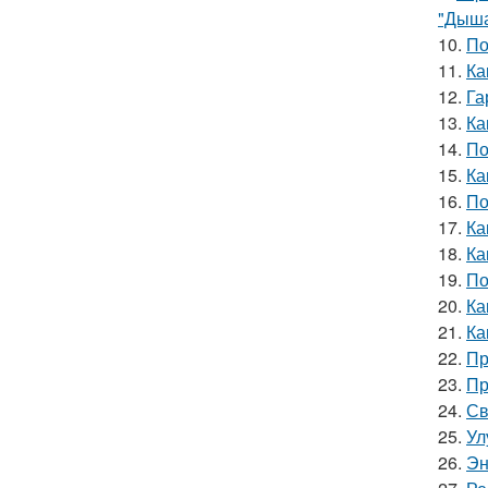
"Дыша
10.
По
11.
Ка
12.
Га
13.
Ка
14.
По
15.
Ка
16.
По
17.
Ка
18.
Ка
19.
По
20.
Ка
21.
Ка
22.
Пр
23.
Пр
24.
Св
25.
Ул
26.
Эн