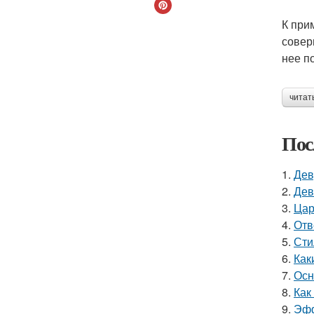
К при
совер
нее п
читат
Пос
1.
Дев
2.
Дев
3.
Цар
4.
Отв
5.
Сти
6.
Как
7.
Осн
8.
Как
9.
Эфф