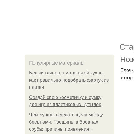
Ста
Нов
Популярные материалы
Елочк
Белый глянец в маленькой кухне:
котор
как правильно подобрать фартук из
плитки
Создай свою косметичку и сумку
для игр из пластиковых бутылок
Чем лучше заделать щели между
бревнами. Трещины в бревнах
сруба: причины появления +