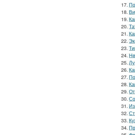
17.
По
18.
Ви
19.
Ка
20.
Та
21.
Ка
22.
Эк
23.
Ти
24.
He
25.
Лу
26.
Ка
27.
По
28.
Ка
29.
От
30.
Со
31.
Из
32.
Ст
33.
Ку
34.
Пр
35.
Фр