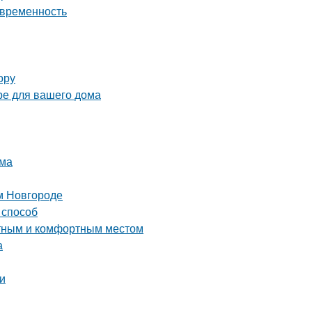
овременность
ору
ре для вашего дома
ома
м Новгороде
 способ
ютным и комфортным местом
а
и