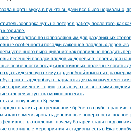
азала шорты мужу, в пункте выдачи всё было нормально, п
тритель зоопарка чуть не потерял работу после того, как к
р к горилле.
ное руководство по направляющим для раздвижных столов
овные особенности посадки саженцев плодовых деревьев
реты успешного выращивания: как правильно посадить пе
овы весенней посадки плодовых деревьев: советы для на
ные особенности посадки косточковых: полезные советы 
 создать идеальную схему гардеробной комнаты с размерам
 обустроить гардеробную: варианты для максимум вместим
кие парки имеют историю, связанную с известными людьми
кие галереи искусства можно посетить
Есть ли экскурсии по Кремлю
к предотвратить растрескивание брёвен в срубе: практичес
м и как герметизировать деревянные поверхности: полное 
фективность отопления: почему батареи ставят под окнам
кие спортивные мероприятия и стадионы есть в Екатеринб