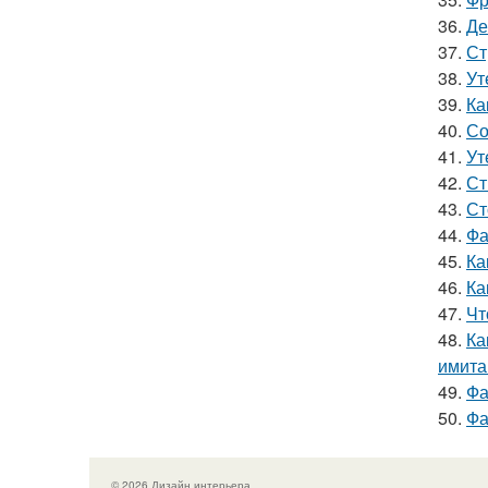
36.
Де
37.
Ст
38.
Ут
39.
Ка
40.
Со
41.
Ут
42.
Ст
43.
Ст
44.
Фа
45.
Ка
46.
Ка
47.
Чт
48.
Ка
имита
49.
Фа
50.
Фа
© 2026 Дизайн интерьера