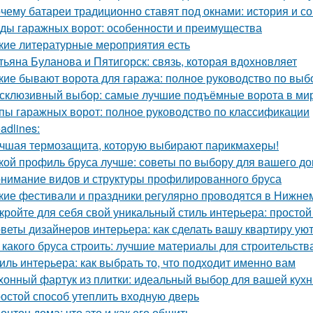
чему батареи традиционно ставят под окнами: история и с
ды гаражных ворот: особенности и преимущества
кие литературные мероприятия есть
тьяна Буланова и Пятигорск: связь, которая вдохновляет
кие бывают ворота для гаража: полное руководство по выб
склюзивный выбор: самые лучшие подъёмные ворота в ми
пы гаражных ворот: полное руководство по классификации
adlines:
чшая термозащита, которую выбирают парикмахеры!
кой профиль бруса лучше: советы по выбору для вашего д
нимание видов и структуры профилированного бруса
кие фестивали и праздники регулярно проводятся в Нижне
кройте для себя свой уникальный стиль интерьера: простой
веты дизайнеров интерьера: как сделать вашу квартиру у
 какого бруса строить: лучшие материалы для строительств
иль интерьера: как выбрать то, что подходит именно вам
хонный фартук из плитки: идеальный выбор для вашей кухн
остой способ утеплить входную дверь
онтон дома: что это и как его обшить