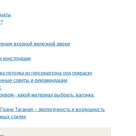
мнаты
о?
ления входной железной двери
и конструкции
ка потолка из гипсокартона под покраску
ренные советы и рекомендации
с
ревом - какой материал выбрать: вагонка,
и Грани Таганая – экологичность и воздушность
азных стилях
язь