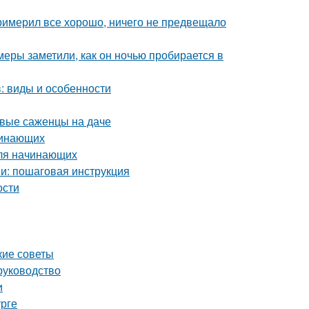
римерил все хорошо, ничего не предвещало
амеры заметили, как он ночью пробирается в
: виды и особенности
рвые саженцы на даче
чинающих
для начинающих
и: пошаговая инструкция
ости
кие советы
руководство
и
урге