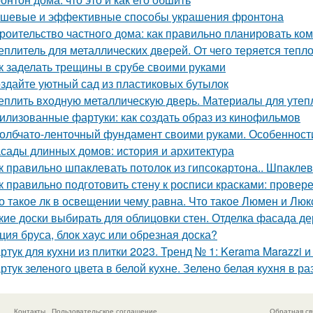
шевые и эффективные способы украшения фронтона
роительство частного дома: как правильно планировать ко
еплитель для металлических дверей. От чего теряется тепл
к заделать трещины в срубе своими руками
здайте уютный сад из пластиковых бутылок
еплить входную металлическую дверь. Материалы для утеп
илизованные фартуки: как создать образ из кинофильмов
олбчато-ленточный фундамент своими руками. Особенност
сады длинных домов: история и архитектура
к правильно шпаклевать потолок из гипсокартона.. Шпаклев
к правильно подготовить стену к росписи красками: прове
о такое лк в освещении чему равна. Что такое Люмен и Люк
кие доски выбирать для облицовки стен. Отделка фасада де
ция бруса, блок хаус или обрезная доска?
ртук для кухни из плитки 2023. Тренд № 1: Kerama Marazzi 
ртук зеленого цвета в белой кухне. Зелено белая кухня в р
Контакты
Пользовательское соглашение
Обратная св