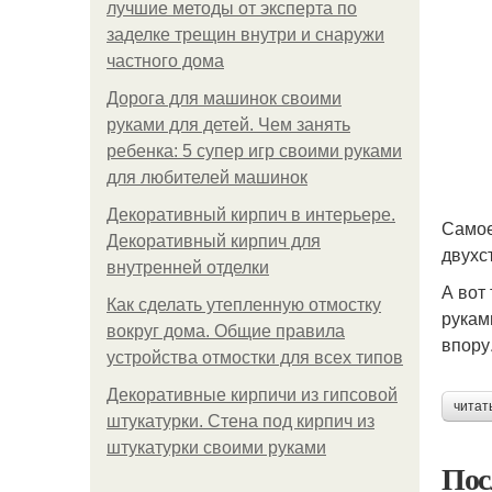
лучшие методы от эксперта по
заделке трещин внутри и снаружи
частного дома
Дорога для машинок своими
руками для детей. Чем занять
ребенка: 5 супер игр своими руками
для любителей машинок
Декоративный кирпич в интерьере.
Самое
Декоративный кирпич для
двухс
внутренней отделки
А вот
Как сделать утепленную отмостку
рукам
вокруг дома. Общие правила
впору
устройства отмостки для всех типов
Декоративные кирпичи из гипсовой
читат
штукатурки. Стена под кирпич из
штукатурки своими руками
Пос