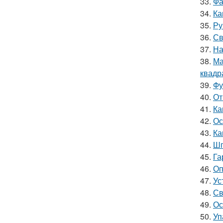
33.
Фа
34.
Ка
35.
Ру
36.
Св
37.
На
38.
Ма
квадр
39.
Фу
40.
От
41.
Ка
42.
Ос
43.
Ка
44.
Шп
45.
Га
46.
Оп
47.
Ус
48.
Св
49.
Ос
50.
Уп