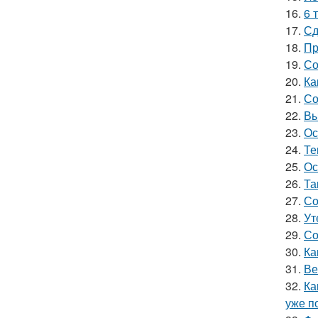
16.
6 
17.
Сд
18.
Пр
19.
Со
20.
Ка
21.
Со
22.
Вы
23.
Ос
24.
Те
25.
Ос
26.
Та
27.
Со
28.
Ут
29.
Со
30.
Ка
31.
Ве
32.
Ка
уже п