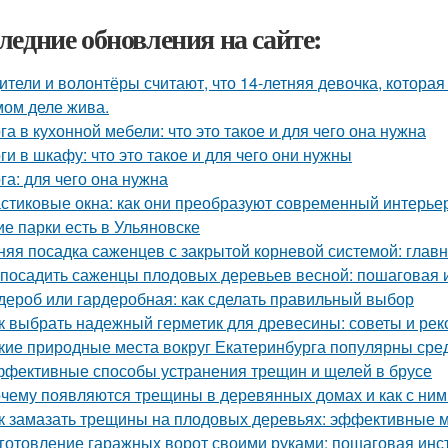
ледние обновления на сайте:
ители и волонтёры считают, что 14-летняя девочка, которая
мом деле жива.
га в кухонной мебели: что это такое и для чего она нужна
ги в шкафу: что это такое и для чего они нужны
га: для чего она нужна
стиковые окна: как они преобразуют современный интерье
ие парки есть в Ульяновске
няя посадка саженцев с закрытой корневой системой: глав
 посадить саженцы плодовых деревьев весной: пошаговая 
дероб или гардеробная: как сделать правильный выбор
к выбрать надежный герметик для древесины: советы и ре
кие природные места вокруг Екатеринбурга популярны сре
фективные способы устранения трещин и щелей в брусе
чему появляются трещины в деревянных домах и как с ним
к замазать трещины на плодовых деревьях: эффективные 
готовление гаражных ворот своими руками: пошаговая инс