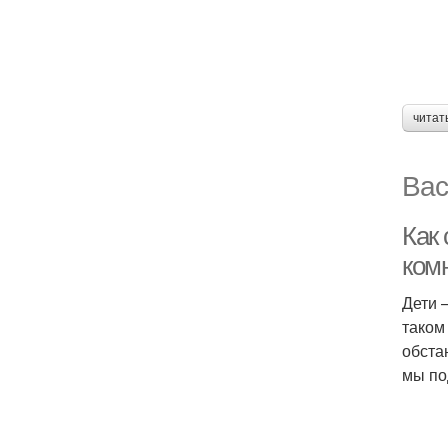
читат
Вас
Как 
ком
Дети 
таком
обста
мы по