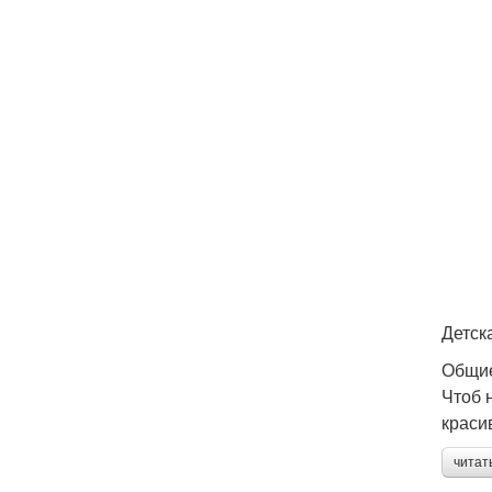
Детск
Общие
Чтоб 
краси
читат