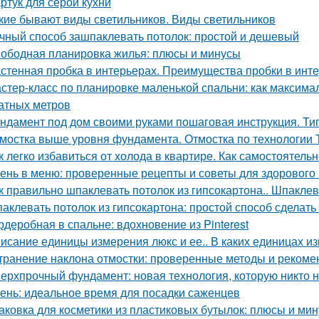
ртук для серой кухни
кие бывают виды светильников. Виды светильников
чный способ зашпаклевать потолок: простой и дешевый
ободная планировка жилья: плюсы и минусы
стенная пробка в интерьерах. Преимущества пробки в инт
стер-класс по планировке маленькой спальни: как максима
атных метров
ндамент под дом своими руками пошаговая инструкция. Ти
мостка выше уровня фундамента. Отмостка по технологии
к легко избавиться от холода в квартире. Как самостоятель
ень в меню: проверенные рецепты и советы для здорового
к правильно шпаклевать потолок из гипсокартона.. Шпаклев
аклевать потолок из гипсокартона: простой способ сделать
рдеробная в спальне: вдохновение из Pinterest
исание единицы измерения люкс и ее.. В каких единицах и
транение наклона отмостки: проверенные методы и рекоме
ерхпрочный фундамент: новая технология, которую никто 
ень: идеальное время для посадки саженцев
аковка для косметики из пластиковых бутылок: плюсы и ми