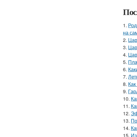
Пос
1.
Род
на са
2.
Цар
3.
Цар
4.
Цар
5.
Пла
6.
Как
7.
Лет
8.
Как
9.
Гар
10.
Ка
11.
Ка
12.
Эф
13.
По
14.
Ка
15.
Из