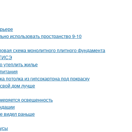
ерьере
льно использовать пространство 9-10
повая схема монолитного плитного фундамента
 ТИСЭ
но утеплить жилье
 питания
ка потолка из гипсокартона под покраску
 свой дом лучше
змеряется освещенность
ндации
не видел раньше
нусы