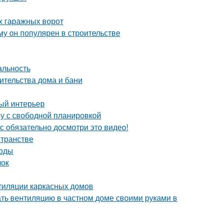
х гаражных ворот
у он популярен в строительстве
альность
ительства дома и бани
ный интерьер
ру с свободной планировкой
с обязательно досмотри это видео!
странстве
тоды
лок
тиляции каркасных домов
ать вентиляцию в частном доме своими руками в