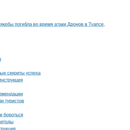
 якобы погибла во время атаки Дронов в Туапсе,
р
ные секреты успеха
инструкция
комендации
ди туристов
и бороться
методы
трукция