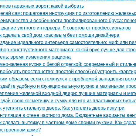
типов гаражных ворот: какой выбрать
елай сам: пошаговая инструкция по изготовлению железны
еимущества и особенности профилированного бруса: почем
здание уютного интерьера: 9 советов от профессионалов
к сделать свой дом красивым без помощи дизайнера
здание идеального интерьера самостоятельно: миф или ре
бор конструктивного материала: какой брус лучше для стро
ень: время изменения рациона
мно-зеленая кухня с белой отделкой: современный и стиль
вободить пространство: простой способ обустроить кварти
ким образом, если столкнулся с проблемой выпадения воло
здайте удобную и функциональную кухню в маленьком про
епление железной входной двери: лучшие материалы и ме
здай свою косметичку и сумку для игр из пластиковых буты
к утеплить стальную дверь. Как утеплить дверь изнутри
нтиляция в стене частного дома. Бюджетные варианты вен
к сделать вытяжку в частном доме своими руками. Как сдел
остроенном доме?