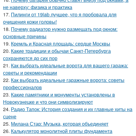
не наверху: физика и практика
17.
Пилинги от 19lab лучшее, что я пробовала для
очищения кожи головы!
18.
Почему радиатор нужно размещать под окном:
основные причины
19.
Кремль и Красная площадь: сердце Москвы
20.
Какие традиции и обычаи Санкт-Петербурга
сохраняются до сих пор
21.
Как выбрать идеальные ворота для вашего гаража:
советы и рекомендации
22.
Как выбрать идеальные гаражные ворота: советы
профессионалов
23.
Какие памятники и монументы установлены в
Новокузнецке и что они символизируют
24.
Радио Тапок: История создания и их главные хиты на
сцене
25.
Милана Стар: Музыка, которая объединяет
26.
Калькулятор монолитной плиты фундамента