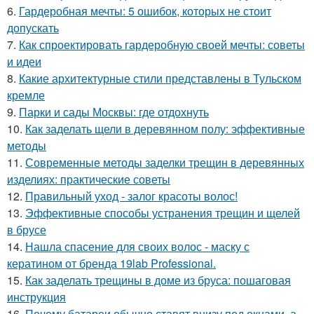
6.
Гардеробная мечты: 5 ошибок, которых не стоит
допускать
7.
Как спроектировать гардеробную своей мечты: советы
и идеи
8.
Какие архитектурные стили представлены в Тульском
кремле
9.
Парки и сады Москвы: где отдохнуть
10.
Как заделать щели в деревянном полу: эффективные
методы
11.
Современные методы заделки трещин в деревянных
изделиях: практические советы
12.
Правильный уход - залог красоты волос!
13.
Эффективные способы устранения трещин и щелей
в брусе
14.
Нашла спасение для своих волос - маску с
кератином от бренда 19lab Professional.
15.
Как заделать трещины в доме из бруса: пошаговая
инструкция
16.
Почему батареи обычно ставят внизу под окнами, а