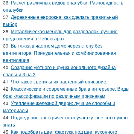
36.
Расчет различных видов опалубки. Разновидность
опалубки
37.
Деревянные евроокна: как сделать правильный
выбор
38.
Металлическая мебель для раздевалок: лучшие
предложения в Чебоксарах
39.
Вытяжка в частном доме через стену без
вентилятора. Принудительная и комбинированная
вентиляция
40.
Создание уютного и функционального дизайна
спальни 3 на 3
41.
Что такое светильник настенный описание.
42.
Классические и современные бра в интерьере. Виды
бра: классификации по различным признакам
43.
Утепление железной двери: лучшие способы и
материалы
44.
Подведение электричества к участку: все, что нужно
знать
45.
Как подобрать цвет фартука под цвет кухонного