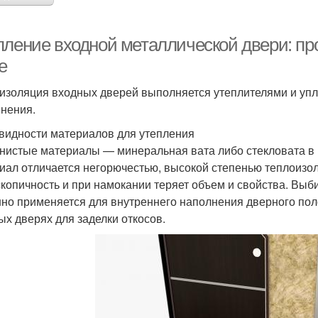
пление входной металлической двери: про
е
изоляция входных дверей выполняется утеплителями и упл
нения.
видности материалов для утепления
нистые материалы — минеральная вата либо стекловата в п
иал отличается негорючестью, высокой степенью теплоизол
скопичность и при намокании теряет объем и свойства. Выб
но применяется для внутреннего наполнения дверного поло
ых дверях для заделки откосов.