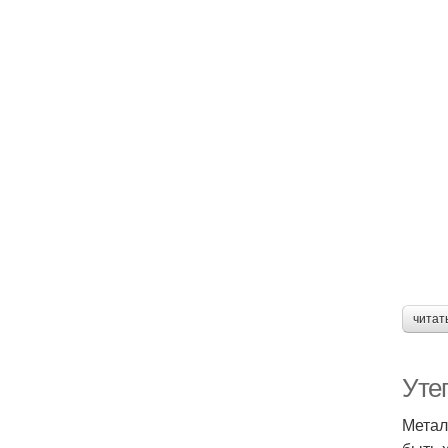
читат
Уте
Метал