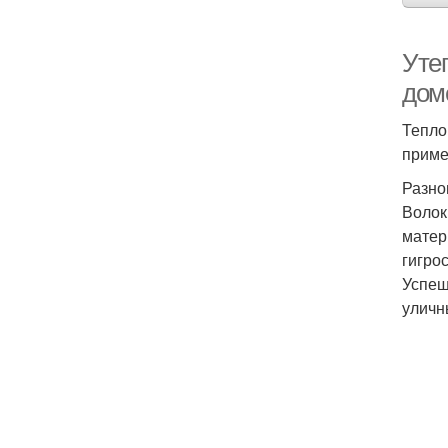
Уте
дом
Тепло
приме
Разно
Волок
матер
гигро
Успеш
уличн