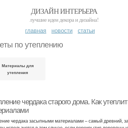
ДИЗАЙН ИНТЕРЬЕРА
лучшие идеи декора и дизайна!
главная
новости
статьи
еты по утеплению
Материалы для
утепления
пление чердака старого дома. Как утепл
ериалами
ение чердака засыпными материалами – самый древний, з
 он используется в том случае, если перекрытия деревянные