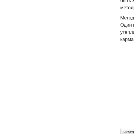
быть 
метод
Метод
Один 
утепл
карма
читат