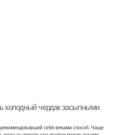
ить холодный чердак засыпными
арекомендовавший себя веками способ. Чаще
, тогда он просто засыпается между лагами.