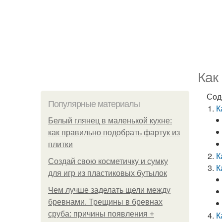
Как
Сод
Популярные материалы
К
Белый глянец в маленькой кухне:
как правильно подобрать фартук из
плитки
К
Создай свою косметичку и сумку
К
для игр из пластиковых бутылок
Чем лучше заделать щели между
бревнами. Трещины в бревнах
сруба: причины появления +
К