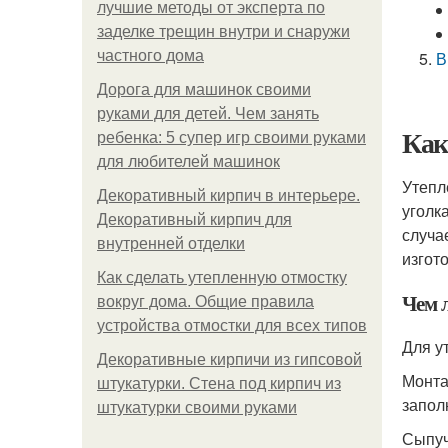
лучшие методы от эксперта по
заделке трещин внутри и снаружи
частного дома
В
Дорога для машинок своими
руками для детей. Чем занять
Как
ребенка: 5 супер игр своими руками
для любителей машинок
Утепл
Декоративный кирпич в интерьере.
уголк
Декоративный кирпич для
случа
внутренней отделки
изгот
Как сделать утепленную отмостку
Чем 
вокруг дома. Общие правила
устройства отмостки для всех типов
Для у
Декоративные кирпичи из гипсовой
Монта
штукатурки. Стена под кирпич из
запол
штукатурки своими руками
Сыпуч