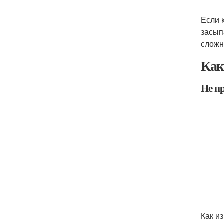
Если 
засып
сложн
Как
Не п
Как и