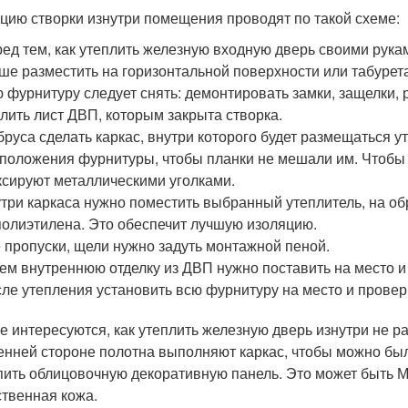
цию створки изнутри помещения проводят по такой схеме:
ед тем, как утеплить железную входную дверь своими рукам
ше разместить на горизонтальной поверхности или табурет
 фурнитуру следует снять: демонтировать замки, защелки, р
лить лист ДВП, которым закрыта створка.
бруса сделать каркас, внутри которого будет размещаться у
положения фурнитуры, чтобы планки не мешали им. Чтобы 
сируют металлическими уголками.
три каркаса нужно поместить выбранный утеплитель, на об
полиэтилена. Это обеспечит лучшую изоляцию.
 пропуски, щели нужно задуть монтажной пеной.
ем внутреннюю отделку из ДВП нужно поставить на место и 
ле утепления установить всю фурнитуру на место и провер
е интересуются, как утеплить железную дверь изнутри не р
енней стороне полотна выполняют каркас, чтобы можно было
пить облицовочную декоративную панель. Это может быть 
ственная кожа.