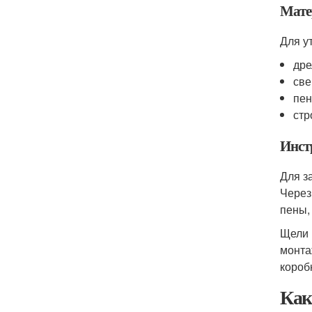
Мате
Для у
дре
све
пен
стр
Инст
Для з
Через
пены,
Щели 
монта
короб
Как