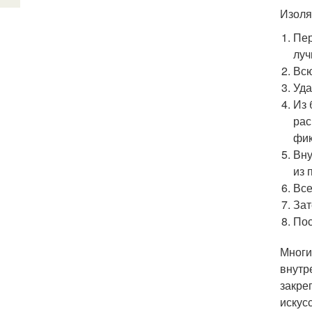
Изоля
Пер
луч
Всю
Уда
Из 
рас
фик
Вну
из 
Все
Зат
Пос
Многи
внутр
закре
искус