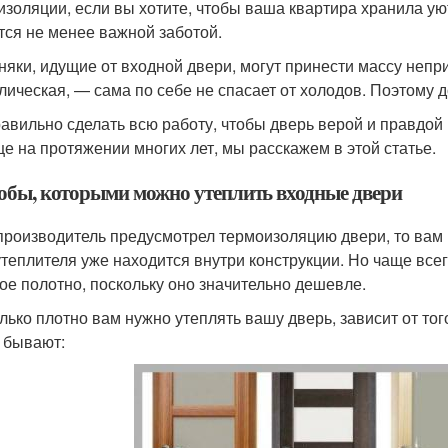
изоляции, если вы хотите, чтобы ваша квартира хранила ую
тся не менее важной заботой.
няки, идущие от входной двери, могут принести массу непр
лическая, — сама по себе не спасает от холодов. Поэтому 
равильно сделать всю работу, чтобы дверь верой и правдо
е на протяжении многих лет, мы расскажем в этой статье.
обы, которыми можно утеплить входные двери
производитель предусмотрел термоизоляцию двери, то вам 
утеплителя уже находится внутри конструкции. Но чаще вс
ое полотно, поскольку оно значительно дешевле.
лько плотно вам нужно утеплять вашу дверь, зависит от того
 бывают: