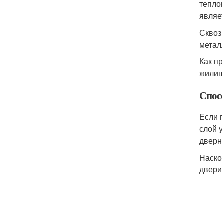
тепло
являе
Сквоз
метал
Как п
жилищ
Спос
Если 
слой 
дверн
Наско
двери