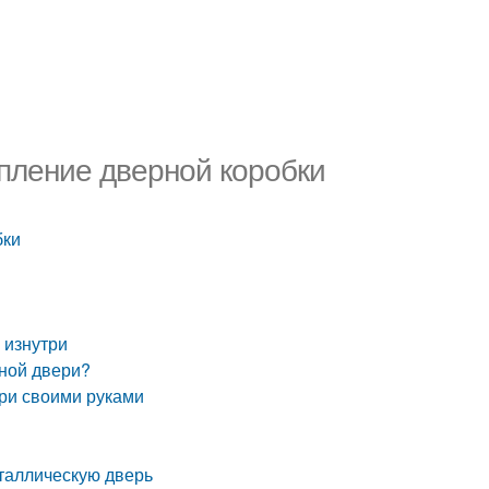
епление дверной коробки
бки
 изнутри
дной двери?
ери своими руками
еталлическую дверь