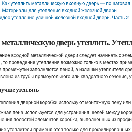
Как утеплить металлическую входную дверь — пошаговая 
Материалы для утепления входной железной двери
идео утепление уличной железной входной двери. Часть-2
 металлическую дверь утеплить. Утеп
ение входной металлической двери следует начинать с элем
а, то проведение утепления возможно только в местах прим
е промежутки заполняются пеной, а излишки утеплителя ср
овлена из трубы прямоугольного или квадратного сечения,
лучше утеплять
тепления дверной коробки используют монтажную пену или с
жная пена используется для устранения щелей между коро
нения полостей элементов коробки, выполненных из профи
ие утеплители применяются только для профилированных 