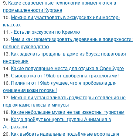
9.
Какие современные технологии применяются в
промышленности Кургана
10.
Можно ли участвовать в экскурсиях или мастер-
классах
11.
- Есть ли экскурсии по Кремлю
12.
Чем и как герметизировать деревянные поверхности:
полное руководство
13.
Как заделать трещины в доме из бруса: пошаговая
инструкция
14.
Какие популярные места для отдыха в Оренбурге
15.
Сыворотка от 19lab от одобренна трихологами!
16.
Пилинги от 19lab лучшее, что я пробовала для
очищения кожи головы!
17.
Можно ли устанавливать радиаторы отопления не
под окнами: плюсы и минусы
18.
Какие небольшие музеи не так известны туристам
19.
Когда пройдут концерты группы Анимация в
Астрахани
20.
Как выбрать идеальные подъёмные ворота для