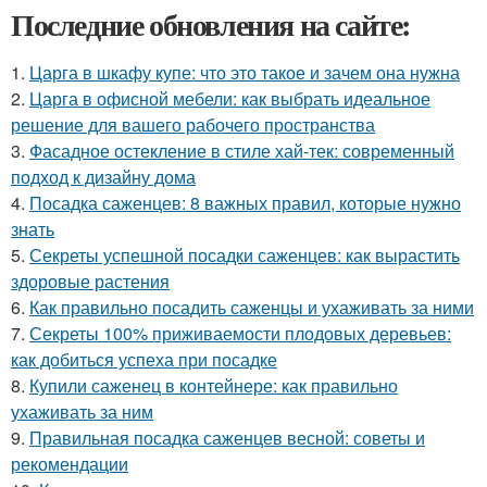
Последние обновления на сайте:
1.
Царга в шкафу купе: что это такое и зачем она нужна
2.
Царга в офисной мебели: как выбрать идеальное
решение для вашего рабочего пространства
3.
Фасадное остекление в стиле хай-тек: современный
подход к дизайну дома
4.
Посадка саженцев: 8 важных правил, которые нужно
знать
5.
Секреты успешной посадки саженцев: как вырастить
здоровые растения
6.
Как правильно посадить саженцы и ухаживать за ними
7.
Секреты 100% приживаемости плодовых деревьев:
как добиться успеха при посадке
8.
Купили саженец в контейнере: как правильно
ухаживать за ним
9.
Правильная посадка саженцев весной: советы и
рекомендации