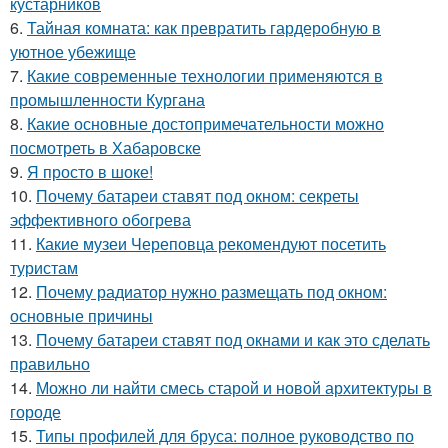
кустарников
6.
Тайная комната: как превратить гардеробную в
уютное убежище
7.
Какие современные технологии применяются в
промышленности Кургана
8.
Какие основные достопримечательности можно
посмотреть в Хабаровске
9.
Я просто в шоке!
10.
Почему батареи ставят под окном: секреты
эффективного обогрева
11.
Какие музеи Череповца рекомендуют посетить
туристам
12.
Почему радиатор нужно размещать под окном:
основные причины
13.
Почему батареи ставят под окнами и как это сделать
правильно
14.
Можно ли найти смесь старой и новой архитектуры в
городе
15.
Типы профилей для бруса: полное руководство по