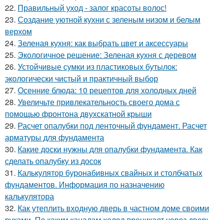
22.
Правильный уход - залог красоты волос!
23.
Создание уютной кухни с зеленым низом и белым
верхом
24.
Зеленая кухня: как выбрать цвет и аксессуары
25.
Экологичное решение: Зеленая кухня с деревом
26.
Устойчивые сумки из пластиковых бутылок:
экологически чистый и практичный выбор
27.
Осенние блюда: 10 рецептов для холодных дней
28.
Увеличьте привлекательность своего дома с
помощью фронтона двухскатной крыши
29.
Расчет опалубки под ленточный фундамент. Расчет
арматуры для фундамента
30.
Какие доски нужны для опалубки фундамента. Как
сделать опалубку из досок
31.
Калькулятор буронабивных свайных и столбчатых
фундаментов. Информация по назначению
калькулятора
32.
Как утеплить входную дверь в частном доме своими
руками. По каким каналам холод проникает через дверь