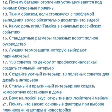
12.
Почему батареи отопления устанавливаются под
окнами: Основные причины
13.
Таким образом, если столкнулся с проблемой
выпадения волос обязательно досмотри это видео!
14.
Какую роль играл Тамбов в значимых российских
событиях
15.
Стандартные размеры гаражных ворот: полное
руководство
16.
Лучшая термозащита, которую выбирают
парикмахеры!
17.
150 советов по декору от профессионалов: как
создать стильный интерьер
18.
Создайте уютный интерьер: 10 полезных советов для
дизайна интерьера
19.
Стильный и практичный интерьер: как создать
комфортную обстановку в доме
20.
Брус на любой вкус: открытие для любителей мебели
21.
Понять, что важно: основные факторы при выборе
планировки квартиры в новостройке