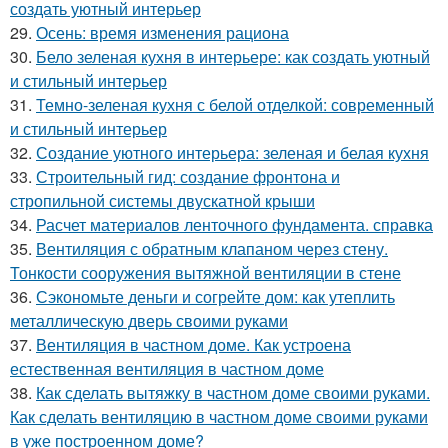
создать уютный интерьер
29.
Осень: время изменения рациона
30.
Бело зеленая кухня в интерьере: как создать уютный
и стильный интерьер
31.
Темно-зеленая кухня с белой отделкой: современный
и стильный интерьер
32.
Создание уютного интерьера: зеленая и белая кухня
33.
Строительный гид: создание фронтона и
стропильной системы двускатной крыши
34.
Расчет материалов ленточного фундамента. справка
35.
Вентиляция с обратным клапаном через стену.
Тонкости сооружения вытяжной вентиляции в стене
36.
Сэкономьте деньги и согрейте дом: как утеплить
металлическую дверь своими руками
37.
Вентиляция в частном доме. Как устроена
естественная вентиляция в частном доме
38.
Как сделать вытяжку в частном доме своими руками.
Как сделать вентиляцию в частном доме своими руками
в уже построенном доме?